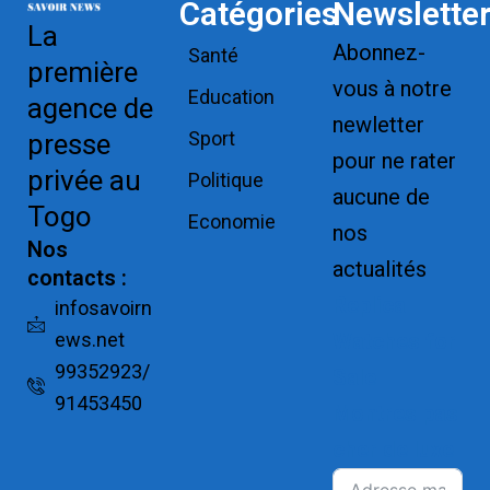
Catégories
Newslette
La
Abonnez-
Santé
première
vous à notre
Education
agence de
newletter
Sport
presse
pour ne rater
privée au
Politique
aucune de
Togo
Economie
nos
Nos
actualités
contacts :
Replica
infosavoirn
ews.net
Watches for
99352923/
Sale
91453450
Montres pas
cher de luxe