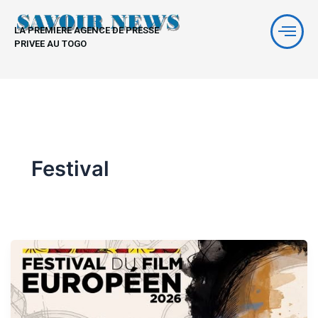
Aller
au
LA PREMIERE AGENCE DE PRESSE
contenu
PRIVEE AU TOGO
Festival