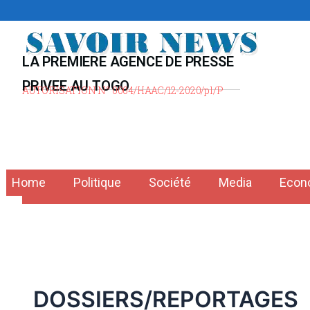
Aller
au
contenu
LA PREMIERE AGENCE DE PRESSE
PRIVEE AU TOGO
AUTORISATION N° 0004/HAAC/12-2020/pl/P
Home
Politique
Société
Media
Econ
DOSSIERS/REPORTAGES