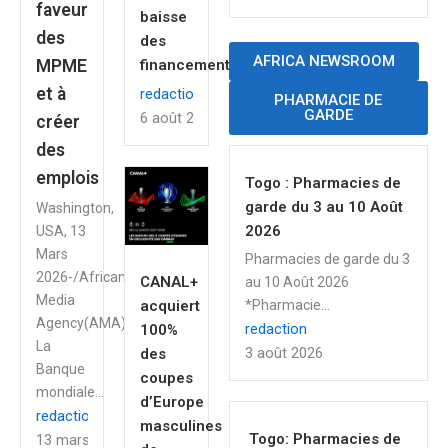
faveur
baisse
des
des
AFRICA NEWSROOM
MPME
financements
et à
redaction
PHARMACIE DE
GARDE
6 août 2026
créer
des
emplois
Togo : Pharmacies de
garde du 3 au 10 Août
Washington,
2026
USA, 13
Mars
Pharmacies de garde du 3
2026-/African
CANAL+
au 10 Août 2026
Media
acquiert
*Pharmacie...
Agency(AMA)/-
redaction
100%
La
3 août 2026
des
Banque
coupes
mondiale...
d’Europe
redaction
masculines
Togo: Pharmacies de
13 mars 2026