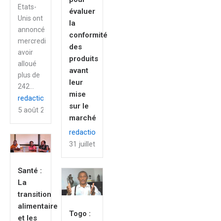
Etats-
évaluer
Unis ont
la
annoncé
conformité
mercredi
des
avoir
produits
alloué
avant
plus de
leur
242...
mise
redaction
sur le
5 août 2026
marché
redaction
31 juillet 2026
Santé :
La
transition
alimentaire
Togo :
et les