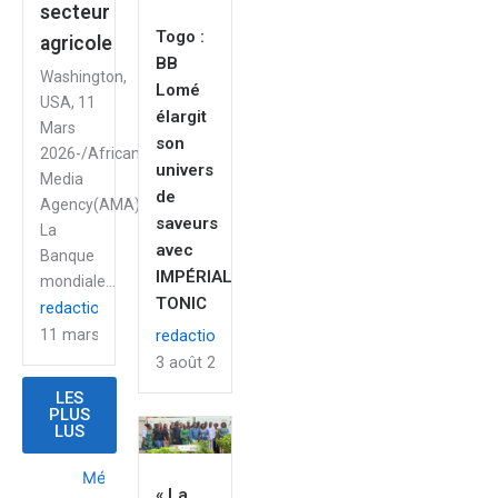
secteur
Togo :
agricole
BB
Washington,
Lomé
USA, 11
élargit
Mars
son
2026-/African
univers
Media
de
Agency(AMA)/-
saveurs
La
avec
Banque
IMPÉRIAL
mondiale...
TONIC
redaction
11 mars 2026
redaction
3 août 2026
LES
PLUS
LUS
Médias
« La