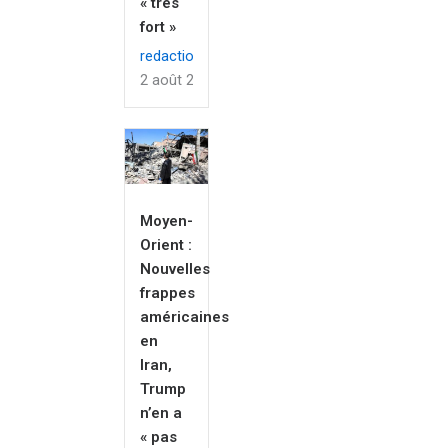
« très
fort »
redaction
2 août 2026
Moyen-
Orient :
Nouvelles
frappes
américaines
en
Iran,
Trump
n’en a
« pas