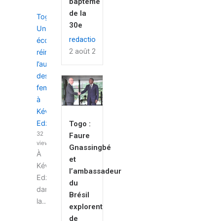
baptême
de la
Togo :
30e
Une
redaction
économiste
2 août 2026
réinvente
l’autonomisation
des
femmes
à
Kévé
Edzi
Togo :
32
Faure
views
Gnassingbé
À
et
Kévé
l’ambassadeur
Edzi,
du
dans
Brésil
la...
explorent
de