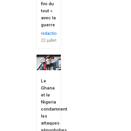
fini du
tout »
avec la
guerre
redaction
22 juillet 2026
Le
Ghana
et le
Nigeria
condamnent
les
attaques
xénophobes