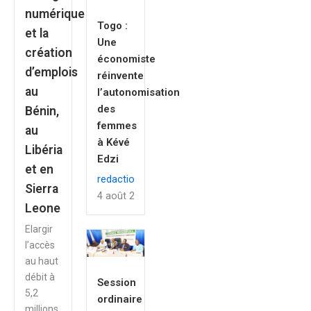
numérique
Togo :
et la
Une
création
économiste
d’emplois
réinvente
au
l’autonomisation
des
Bénin,
femmes
au
à Kévé
Libéria
Edzi
et en
redaction
Sierra
4 août 2026
Leone
Elargir
l’accès
au haut
débit à
Session
5,2
ordinaire
millions