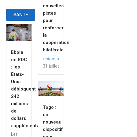
nouvelles
pistes
SANTE
pour
renforcer
la
coopération
bilatérale
Ebola
redaction
en RDC
31 juillet 2026
: les
États-
Unis
débloquent
242
millions
Togo :
de
un
dollars
nouveau
supplémentaires
dispositif
Les
pour