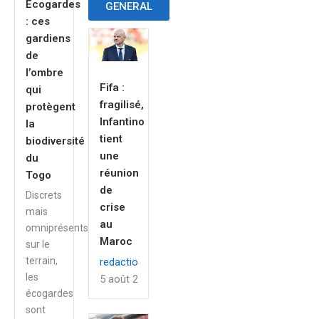
Écogardes
GENERAL
: ces
gardiens
de
l’ombre
Fifa :
qui
fragilisé,
protègent
Infantino
la
tient
biodiversité
une
du
réunion
Togo
de
Discrets
crise
mais
au
omniprésents
Maroc
sur le
terrain,
redaction
les
5 août 2026
écogardes
sont