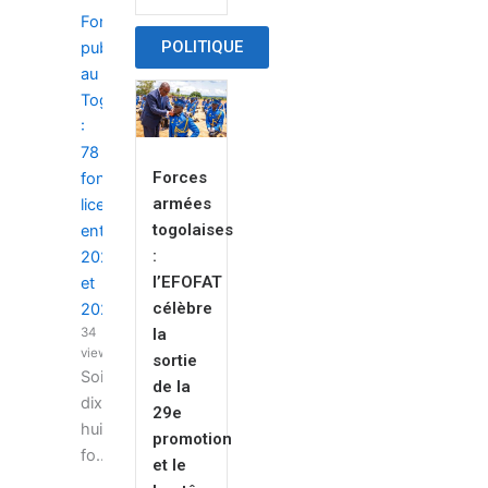
Fonction
POLITIQUE
publique
au
Togo
:
78
Forces
fonctionnaires
armées
licenciés
togolaises
entre
:
2025
l’EFOFAT
et
célèbre
2026
34
la
views
sortie
Soixante-
de la
dix-
29e
huit
promotion
fo...
et le