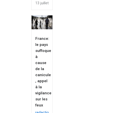
13 juillet 2026
France:
le pays
suffoque
à
cause
de la
canicule
, appel
à la
vigilance
sur les
feux
redaction