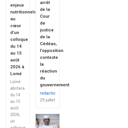
arrêt
enjeux
de la
nutritionnels
Cour
au
de
cœur
justice
d’un
de la
colloque
Cédéao,
du 14
l’opposition
au 15
conteste
août
la
2026 à
réaction
Lomé
du
Lomé
gouvernement
abritera
redaction
du 14
29 juillet 2026
au 15
août
2026,
un
colloque...