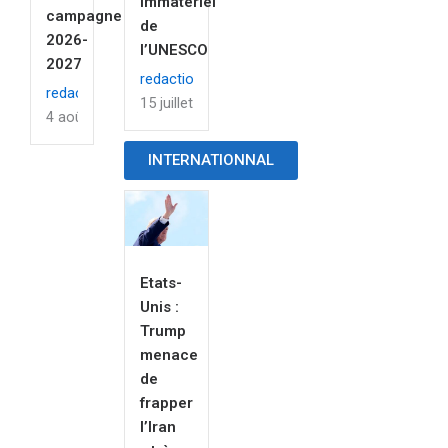
immatériel
campagne
de
2026-
l’UNESCO
2027
redaction
redaction
15 juillet 2026
4 août 2026
INTERNATIONNAL
Etats-
Unis :
Trump
menace
de
frapper
l’Iran