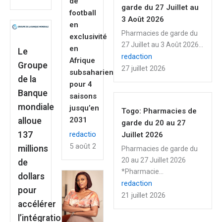
de
garde du 27 Juillet au
football
3 Août 2026
en
Pharmacies de garde du
exclusivité
27 Juillet au 3 Août 2026...
en
Le
redaction
Afrique
Groupe
27 juillet 2026
subsaharienne
de la
pour 4
Banque
saisons
mondiale
jusqu’en
Togo: Pharmacies de
2031
alloue
garde du 20 au 27
redaction
137
Juillet 2026
5 août 2026
millions
Pharmacies de garde du
20 au 27 Juillet 2026
de
*Pharmacie...
dollars
redaction
pour
21 juillet 2026
accélérer
l’intégration