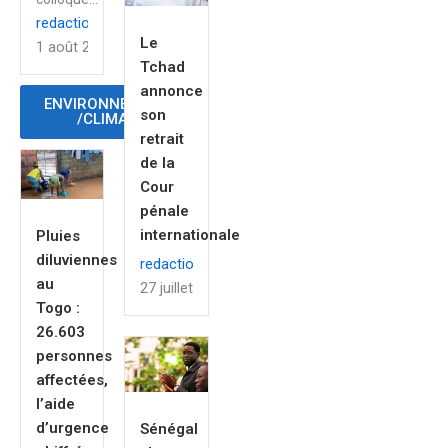
redaction
Le
1 août 2026
Tchad
annonce
ENVIRONNEMENT
son
/CLIMAT
retrait
de la
Cour
pénale
internationale
Pluies
diluviennes
redaction
au
27 juillet 2026
Togo :
26.603
personnes
affectées,
l’aide
d’urgence
Sénégal