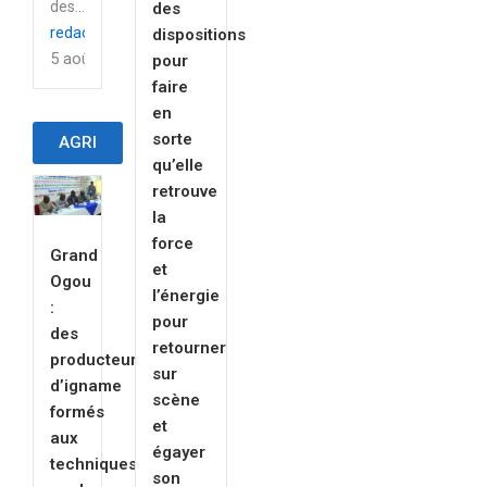
des...
des
redaction
dispositions
5 août 2026
pour
faire
en
sorte
AGRI
qu’elle
retrouve
la
force
Grand
et
Ogou
l’énergie
:
pour
des
retourner
producteurs
sur
d’igname
scène
formés
et
aux
égayer
techniques
son