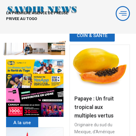
Aller
au
LA PREMIERE AGENCE DE PRESSE
contenu
PRIVEE AU TOGO
COIN & SANTE
Papaye : Un fruit
tropical aux
multiples vertus
A la une
Originaire du sud du
Mexique, d’Amérique