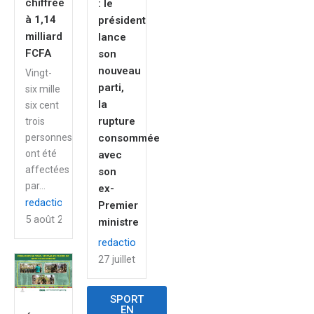
chiffrée
: le
à 1,14
président
milliard
lance
FCFA
son
nouveau
Vingt-
parti,
six mille
la
six cent
rupture
trois
consommée
personnes
ont été
avec
affectées
son
par...
ex-
redaction
Premier
5 août 2026
ministre
redaction
27 juillet 2026
SPORT
EN