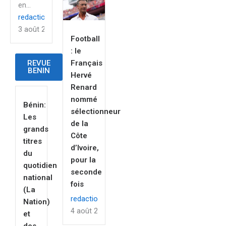
en...
redaction
3 août 2026
Football
: le
Français
REVUE
BENIN
Hervé
Renard
nommé
Bénin:
sélectionneur
Les
de la
grands
Côte
titres
d’Ivoire,
du
pour la
quotidien
seconde
national
fois
(La
redaction
Nation)
4 août 2026
et