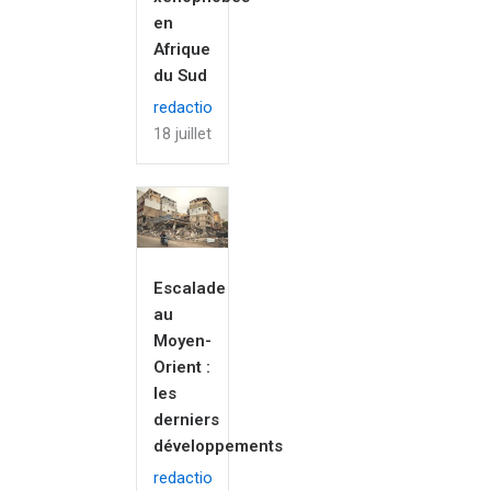
en
Afrique
du Sud
redaction
18 juillet 2026
Escalade
au
Moyen-
Orient :
les
derniers
développements
redaction