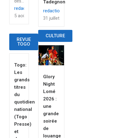
des...
Tadegnon
redaction
redaction
5 août 2026
31 juillet 2026
CULTURE
REVUE
TOGO
Togo:
Les
Glory
grands
Night
titres
Lomé
du
2026 :
quotidien
une
national
grande
(Togo
soirée
Presse)
de
et
louange