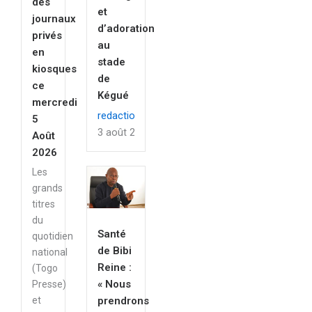
des
et
journaux
d’adoration
privés
au
en
stade
kiosques
de
ce
Kégué
mercredi
redaction
5
3 août 2026
Août
2026
Les
grands
titres
du
Santé
quotidien
de Bibi
national
Reine :
(Togo
« Nous
Presse)
prendrons
et