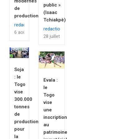
modernes
public »
de
(Isaac
production
Tchiakpè)
redaction
redaction
6 août 2026
28 juillet 2026
Soja
: le
Evala :
Togo
le
vise
Togo
300.000
vise
tonnes
une
de
inscription
production
au
pour
patrimoine
la