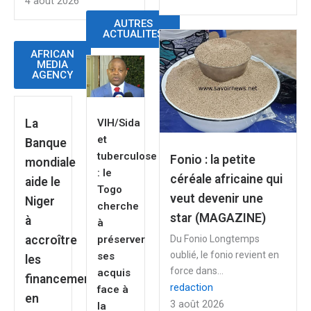
4 août 2026
AUTRES
ACTUALITES
AFRICAN
MEDIA
AGENCY
La
VIH/Sida
et
Banque
tuberculose
Fonio : la petite
mondiale
: le
céréale africaine qui
aide le
Togo
veut devenir une
Niger
cherche
star (MAGAZINE)
à
à
accroître
Du Fonio Longtemps
préserver
oublié, le fonio revient en
ses
les
force dans...
acquis
financements
redaction
face à
en
3 août 2026
la