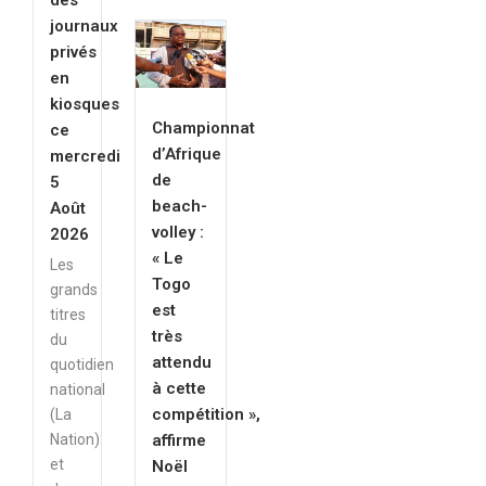
des
journaux
privés
en
kiosques
Championnat
ce
d’Afrique
mercredi
de
5
beach-
Août
volley :
2026
« Le
Les
Togo
grands
est
titres
très
du
attendu
quotidien
à cette
national
compétition »,
(La
affirme
Nation)
et
Noël