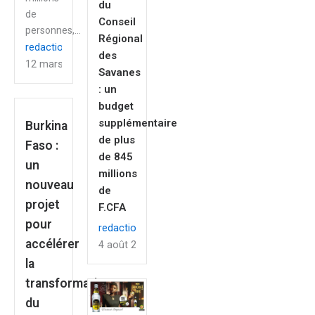
du
de
Conseil
personnes,...
Régional
redaction
des
12 mars 2026
Savanes
: un
budget
supplémentaire
Burkina
de plus
Faso :
de 845
un
millions
nouveau
de
projet
F.CFA
pour
redaction
accélérer
4 août 2026
la
transformation
du