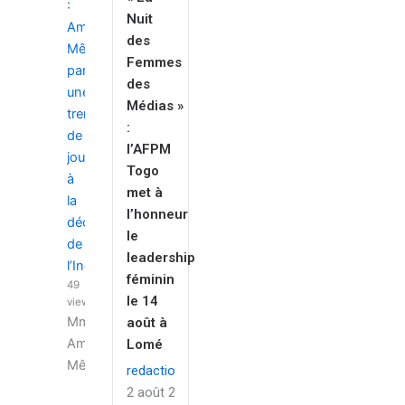
:
Nuit
Ambroisine
des
Mêmèdé
Femmes
parmi
des
une
Médias »
trentaine
:
de
l’AFPM
journalistes
Togo
à
met à
la
l’honneur
découverte
le
de
leadership
l’Inde
féminin
49
le 14
views
Mme
août à
Ambroisine
Lomé
Mêmèd...
redaction
2 août 2026