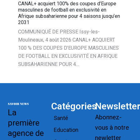
CANAL+ acquiert 100% des coupes d’Europe
masculines de football en exclusivité en
Afrique subsaharienne pour 4 saisons jusqu’en
2031
COMMUNIQUÉ DE PRESSE Issy-les-
Moulineaux, 4 août 2026 CANAL+ ACQUIERT
100 % DES COUPES D’EUROPE MASCULINES
DE FOOTBALL EN EXCLUSIVITÉ EN AFRIQUE
SUBSAHARIENNE POUR 4...
Catégories
Newslette
La
Abonnez-
Santé
première
vous à notre
Education
agence de
newletter