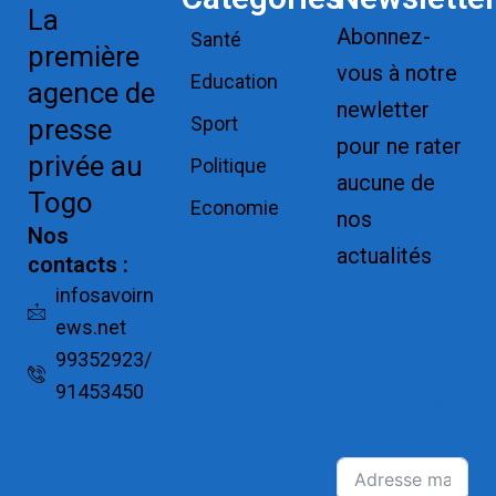
La
Abonnez-
Santé
première
vous à notre
Education
agence de
newletter
Sport
presse
pour ne rater
privée au
Politique
aucune de
Togo
Economie
nos
Nos
actualités
contacts :
Replica
infosavoirn
ews.net
Watches for
99352923/
Sale
91453450
Montres pas
cher de luxe