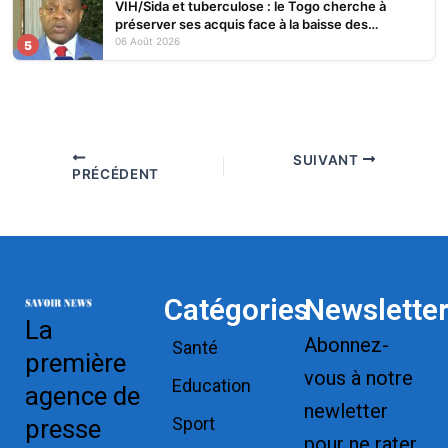
VIH/Sida et tuberculose : le Togo cherche à
préserver ses acquis face à la baisse des
financements
06 Août 2026
5
SUIVANT
PRÉCÉDENT
Catégories
Newslette
La
Abonnez-
Santé
première
vous à notre
Education
agence de
newletter
Sport
presse
pour ne rater