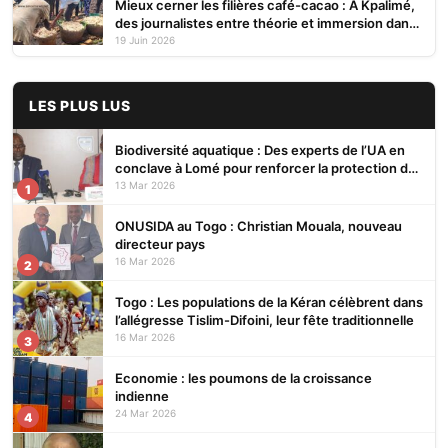
Mieux cerner les filières café-cacao : A Kpalimé,
des journalistes entre théorie et immersion dans
des plantations
19 Juin 2026
LES PLUS LUS
Biodiversité aquatique : Des experts de l’UA en
conclave à Lomé pour renforcer la protection des
écosystèmes
13 Mar 2026
1
ONUSIDA au Togo : Christian Mouala, nouveau
directeur pays
16 Mar 2026
2
Togo : Les populations de la Kéran célèbrent dans
l’allégresse Tislim-Difoini, leur fête traditionnelle
16 Mar 2026
3
Economie : les poumons de la croissance
indienne
24 Mar 2026
4