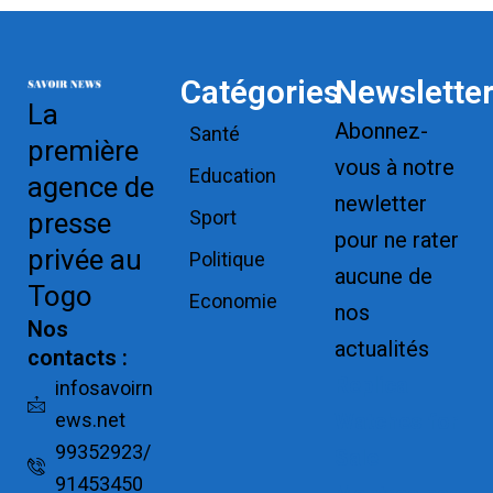
Catégories
Newslette
La
Abonnez-
Santé
première
vous à notre
Education
agence de
newletter
Sport
presse
pour ne rater
privée au
Politique
aucune de
Togo
Economie
nos
Nos
actualités
contacts :
Replica
infosavoirn
ews.net
Watches for
99352923/
Sale
91453450