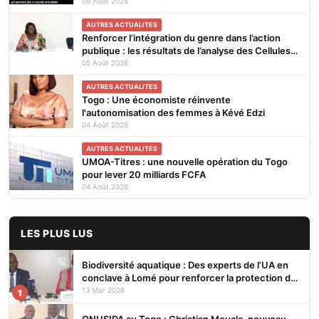
subsaharienne pour 4 saisons jusqu’en 2031
05 Août 2026
AUTRES ACTUALITES
Renforcer l’intégration du genre dans l’action
publique : les résultats de l’analyse des Cellules
Focales Genre restitués à Lomé
05 Août 2026
AUTRES ACTUALITES
Togo : Une économiste réinvente
l'autonomisation des femmes à Kévé Edzi
04 Août 2026
AUTRES ACTUALITES
UMOA-Titres : une nouvelle opération du Togo
pour lever 20 milliards FCFA
04 Août 2026
LES PLUS LUS
Biodiversité aquatique : Des experts de l’UA en
conclave à Lomé pour renforcer la protection des
écosystèmes
13 Mar 2026
1
ONUSIDA au Togo : Christian Mouala, nouveau