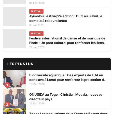
04 Fév 2026
FESTIVAL
Ayimolou Festival/2è édition : Du 3 au 8 avril, le
compte à rebours lancé
30 Jan 2026
FESTIVAL
Festival international de danse et de musique de
l'Inde : Un pont culturel pour renforcer les liens
entre les nations
24 Jan 2026
LES PLUS LUS
Biodiversité aquatique : Des experts de l’UA en
conclave à Lomé pour renforcer la protection des
écosystèmes
13 Mar 2026
1
ONUSIDA au Togo : Christian Mouala, nouveau
directeur pays
16 Mar 2026
2
Togo : Les populations de la Kéran célèbrent dans