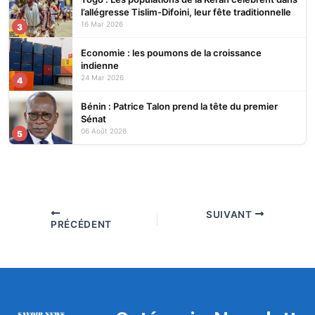
l’allégresse Tislim-Difoini, leur fête traditionnelle
16 Mar 2026
3
Economie : les poumons de la croissance
indienne
24 Mar 2026
4
Bénin : Patrice Talon prend la tête du premier
Sénat
06 Août 2026
5
SUIVANT
PRÉCÉDENT