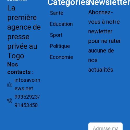
Catégories
Newslette
La
Abonnez-
Santé
première
vous à notre
Education
agence de
newletter
Sport
presse
pour ne rater
privée au
Politique
aucune de
Togo
Economie
nos
Nos
actualités
contacts :
Replica
infosavoirn
ews.net
Watches for
99352923/
Sale
91453450
Montres pas
cher de luxe