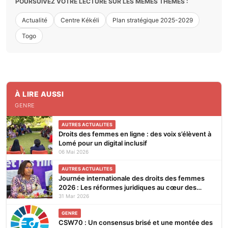
POURSUIVEZ VOTRE LECTURE SUR LES MÊMES THÈMES :
Actualité
Centre Kékéli
Plan stratégique 2025-2029
Togo
À LIRE AUSSI
GENRE
AUTRES ACTUALITES
Droits des femmes en ligne : des voix s’élèvent à
Lomé pour un digital inclusif
06 Mai 2026
AUTRES ACTUALITES
Journée internationale des droits des femmes
2026 : Les réformes juridiques au cœur des
réflexions du Caucus des femmes du Parlement
31 Mar 2026
GENRE
CSW70 : Un consensus brisé et une montée des