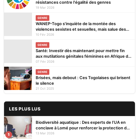
résistances contre l'égalité des genres
19 Mar 2026
GENRE
WANEP-Togo s'inquiète de la montée des
violences sexistes et sexuelles, mais salue des
avancées au plan sécuritaire
10 Fév 2026
GENRE
Santé: Investir dès maintenant pour mettre fin
aux mutilations génitales féminines en Afrique de
l’Ouest et du Centre (Dr Hounton, UNFPA)
07 Fév 2026
GENRE
Brisées, mais debout : Ces Togolaises qui brisent
le silence
21 Oct 2025
LES PLUS LUS
Biodiversité aquatique : Des experts de l’UA en
conclave à Lomé pour renforcer la protection des
écosystèmes
13 Mar 2026
1