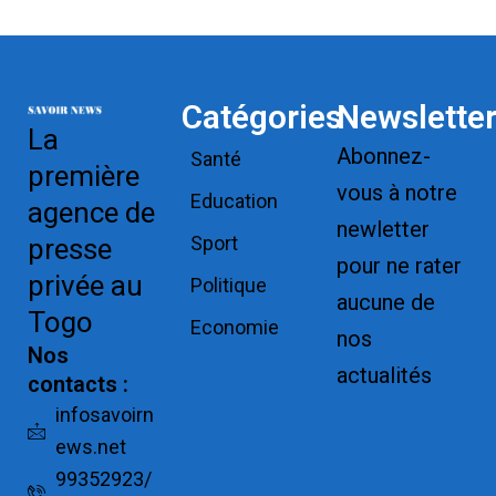
Catégories
Newslette
La
Abonnez-
Santé
première
vous à notre
Education
agence de
newletter
Sport
presse
pour ne rater
privée au
Politique
aucune de
Togo
Economie
nos
Nos
actualités
contacts :
Replica
infosavoirn
ews.net
Watches for
99352923/
Sale