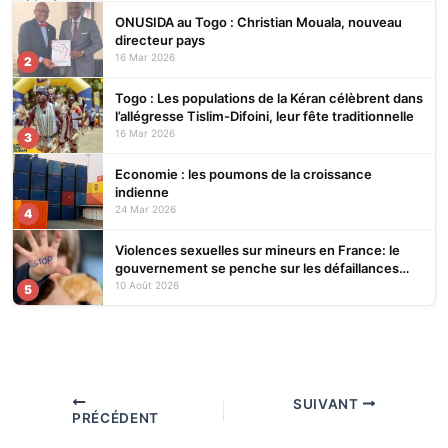
ONUSIDA au Togo : Christian Mouala, nouveau
directeur pays
16 Mar 2026
2
Togo : Les populations de la Kéran célèbrent dans
l’allégresse Tislim-Difoini, leur fête traditionnelle
16 Mar 2026
3
Economie : les poumons de la croissance
indienne
24 Mar 2026
4
Violences sexuelles sur mineurs en France: le
gouvernement se penche sur les défaillances
des enquêtes
10 Août 2026
5
SUIVANT
PRÉCÉDENT