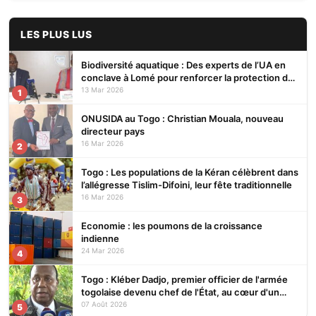
LES PLUS LUS
Biodiversité aquatique : Des experts de l’UA en
conclave à Lomé pour renforcer la protection des
écosystèmes
13 Mar 2026
1
ONUSIDA au Togo : Christian Mouala, nouveau
directeur pays
16 Mar 2026
2
Togo : Les populations de la Kéran célèbrent dans
l’allégresse Tislim-Difoini, leur fête traditionnelle
16 Mar 2026
3
Economie : les poumons de la croissance
indienne
24 Mar 2026
4
Togo : Kléber Dadjo, premier officier de l'armée
togolaise devenu chef de l'État, au cœur d'un
ouvrage
07 Août 2026
5