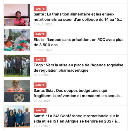
SANTÉ
Santé : La transition alimentaire et les enjeux
nutritionnels au cœur d’un colloque du 14 au 15
août 2026 à Lomé
01 Août 2026
SANTÉ
Ebola : flambée sans précédent en RDC avec plus
de 3.500 cas
01 Août 2026
SANTÉ
Togo : Vers la mise en place de l’Agence togolaise
de régulation pharmaceutique
30 Juil 2026
SANTÉ
Santé/Sida : Des coupes budgétaires qui
fragilisent la prévention et menacent les acquis
(ONUSIDA)
30 Juil 2026
SANTÉ
Santé : La 24ᵉ Conférence internationale sur le
sida et les IST en Afrique se tiendra en 2027 à
Cotonou
29 Juil 2026