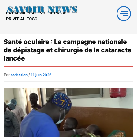
Aller
au
LA PREMIERE AGENCE DE PRESSE
contenu
PRIVEE AU TOGO
Santé oculaire : La campagne nationale
de dépistage et chirurgie de la cataracte
lancée
Par
/
redaction
11 juin 2026