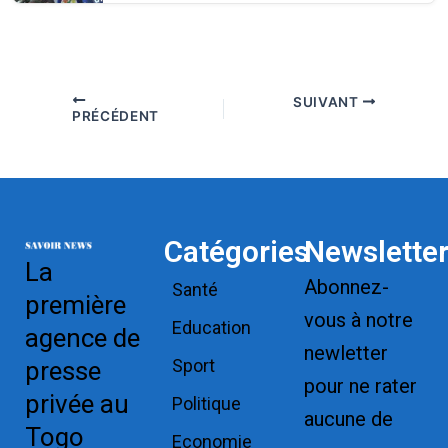
SUIVANT
PRÉCÉDENT
Catégories
Newslette
La
Abonnez-
Santé
première
vous à notre
Education
agence de
newletter
Sport
presse
pour ne rater
privée au
Politique
aucune de
Togo
Economie