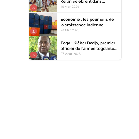
Kéran célèbrent dans
l’allégresse Tislim-Difoini,
16 Mar 2026
3
leur fête traditionnelle
Economie : les poumons de
la croissance indienne
24 Mar 2026
4
Togo : Kléber Dadjo, premier
officier de l'armée togolaise
devenu chef de l'État, au
07 Août 2026
5
cœur d'un ouvrage