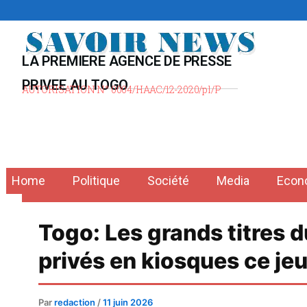
Aller
au
contenu
LA PREMIERE AGENCE DE PRESSE
PRIVEE AU TOGO
AUTORISATION N° 0004/HAAC/12-2020/pl/P
Home
Politique
Société
Media
Econ
Togo: Les grands titres 
privés en kiosques ce je
Par
redaction
/
11 juin 2026