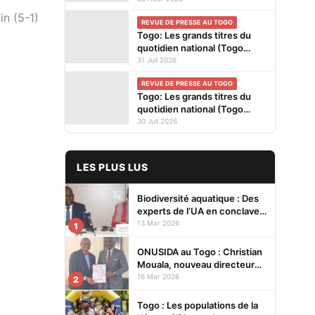
privés en kiosques ce lundi 3
in (5-1)
REVUE DE PRESSE AU TOGO
Août 2026
Togo: Les grands titres du
quotidien national (Togo
Presse) et des journaux
31 Juil 2026
privés en kiosques ce
REVUE DE PRESSE AU TOGO
vendredi 31 Juillet 2026
Togo: Les grands titres du
quotidien national (Togo
Presse) et des journaux
30 Juil 2026
privés en kiosques ce jeudi
30 Juillet 2026
LES PLUS LUS
Biodiversité aquatique : Des
experts de l’UA en conclave à
Lomé pour renforcer la
13 Mar 2026
1
protection des écosystèmes
ONUSIDA au Togo : Christian
Mouala, nouveau directeur
pays
16 Mar 2026
2
Togo : Les populations de la