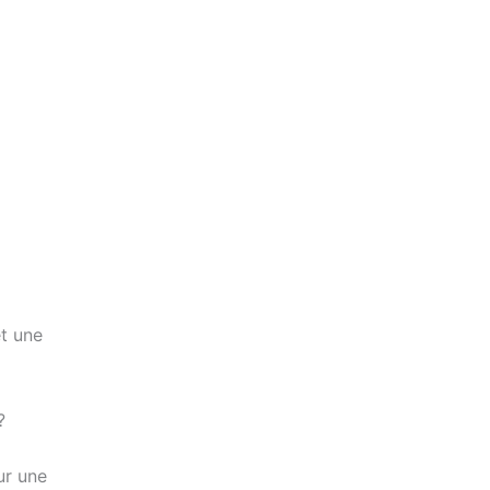
et une
?
ur une