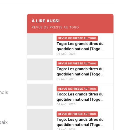
À LIRE AUSSI
REVUE DE PRESSE AU TOGO
REVUE DE PRESSE AU TOGO
Togo: Les grands titres du
quotidien national (Togo
Presse) et des journaux
06 Août 2026
privés en kiosques ce jeudi 6
REVUE DE PRESSE AU TOGO
Août 2026
Togo: Les grands titres du
quotidien national (Togo
Presse) et des journaux
05 Août 2026
privés en kiosques ce
REVUE DE PRESSE AU TOGO
mercredi 5 Août 2026
nois
Togo: Les grands titres du
quotidien national (Togo
Presse) et des journaux
04 Août 2026
privés en kiosques ce mardi
REVUE DE PRESSE AU TOGO
4 Août 2026
Togo: Les grands titres du
paix
quotidien national (Togo
Presse) et des journaux
03 Août 2026