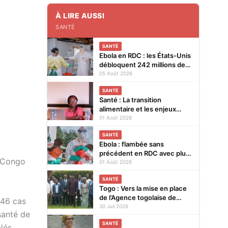
À LIRE AUSSI
SANTÉ
SANTÉ
Ebola en RDC : les États-Unis
débloquent 242 millions de
dollars supplémentaires
05 Août 2026
SANTÉ
Santé : La transition
alimentaire et les enjeux
nutritionnels au cœur d’un
01 Août 2026
colloque du 14 au 15 août
SANTÉ
2026 à Lomé
Ebola : flambée sans
précédent en RDC avec plus
u Congo
de 3.500 cas
01 Août 2026
SANTÉ
Togo : Vers la mise en place
de l’Agence togolaise de
246 cas
régulation pharmaceutique
30 Juil 2026
santé de
SANTÉ
lés