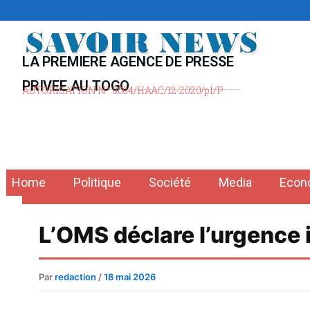
Aller
au
contenu
LA PREMIERE AGENCE DE PRESSE
PRIVEE AU TOGO
AUTORISATION N° 0004/HAAC/12-2020/pl/P
Home
Politique
Société
Media
Econ
L’OMS déclare l’urgence 
Par
redaction
/
18 mai 2026