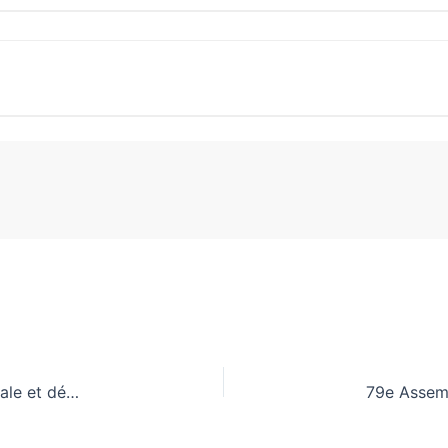
Ebola : Africa CDC appelle à la solidarité internationale et dénonce les restrictions de voyage