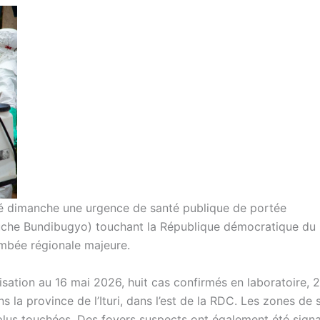
ré dimanche une urgence de santé publique de portée
(souche Bundibugyo) touchant la République démocratique d
ambée régionale majeure.
isation au 16 mai 2026, huit cas confirmés en laboratoire, 
 la province de l’Ituri, dans l’est de la RDC. Les zones de 
lus touchées. Des foyers suspects ont également été signa