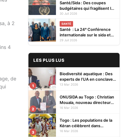
Santé/Sida : Des coupes
budgétaires qui fragilisent la
prévention et menacent les
30 Juil 2026
acquis (ONUSIDA)
sa, à 2
SANTÉ
Santé : La 24ᵉ Conférence
internationale sur le sida et
les IST en Afrique se tiendra
29 Juil 2026
en 2027 à Cotonou
ins 4
LES PLUS LUS
Biodiversité aquatique : Des
age, de
experts de l’UA en conclave à
Lomé pour renforcer la
13 Mar 2026
1
qui
protection des écosystèmes
ONUSIDA au Togo : Christian
Mouala, nouveau directeur
pays
16 Mar 2026
2
Togo : Les populations de la
Kéran célèbrent dans
l’allégresse Tislim-Difoini,
16 Mar 2026
3
leur fête traditionnelle