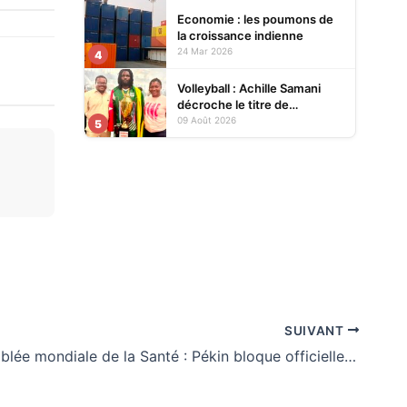
Economie : les poumons de
la croissance indienne
24 Mar 2026
4
Volleyball : Achille Samani
décroche le titre de
champion du Bénin avec
09 Août 2026
5
Finances VBC
SUIVANT
79e Assemblée mondiale de la Santé : Pékin bloque officiellement la participation de Taïwan