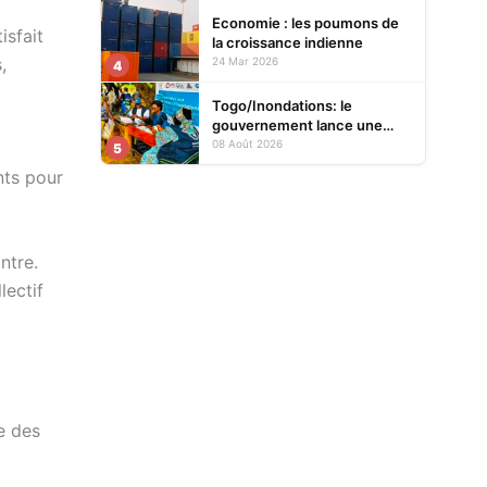
Economie : les poumons de
isfait
la croissance indienne
,
24 Mar 2026
4
Togo/Inondations: le
gouvernement lance une
opération d’assistance aux
08 Août 2026
5
sinistrés
nts pour
ntre.
lectif
e des