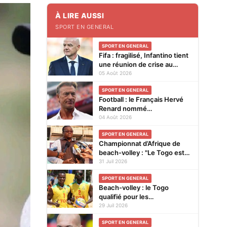
À LIRE AUSSI
SPORT EN GENERAL
SPORT EN GENERAL
Fifa : fragilisé, Infantino tient
une réunion de crise au
Maroc
05 Août 2026
SPORT EN GENERAL
Football : le Français Hervé
Renard nommé
sélectionneur de la Côte
04 Août 2026
d'Ivoire, pour la seconde fois
SPORT EN GENERAL
Championnat d’Afrique de
beach-volley : "Le Togo est
très attendu à cette
31 Juil 2026
compétition", affirme Noël
SPORT EN GENERAL
Tadegnon
Beach-volley : le Togo
qualifié pour les
Championnats continentaux
29 Juil 2026
CAVB 2026 grâce à son
SPORT EN GENERAL
ranking