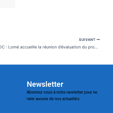
SUIVANT
Crise en RDC : Lomé accueille la réunion d’évaluation du processus de médiation de l’Union africaine
Newsletter
Abonnez-vous à notre newletter pour ne
rater aucune de nos actualités
Replica
Watches for Sale
Montres pas cher de
luxe