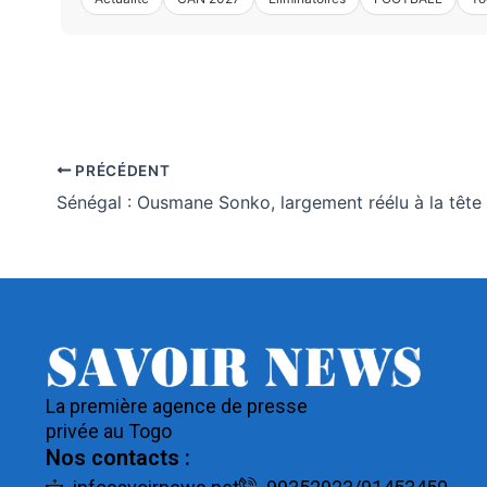
PRÉCÉDENT
Sénégal : Ousmane Sonko, largement réélu à la tête
La première agence de presse
privée au Togo
Nos contacts :