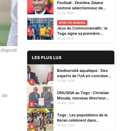
Football : Zinédine Zidane
nommé sélectionneur de
l'équipe de France
28 Juil 2026
SPORT EN GENERAL
Jeux du Commonwealth : le
Togo signe sa première
participation à Glasgow
28 Juil 2026
 disputé
LES PLUS LUS
Biodiversité aquatique : Des
experts de l’UA en conclave à
Lomé pour renforcer la
13 Mar 2026
1
protection des écosystèmes
ONUSIDA au Togo : Christian
t de
Mouala, nouveau directeur
pays
16 Mar 2026
2
Togo : Les populations de la
Kéran célèbrent dans
l’allégresse Tislim-Difoini,
16 Mar 2026
3
leur fête traditionnelle