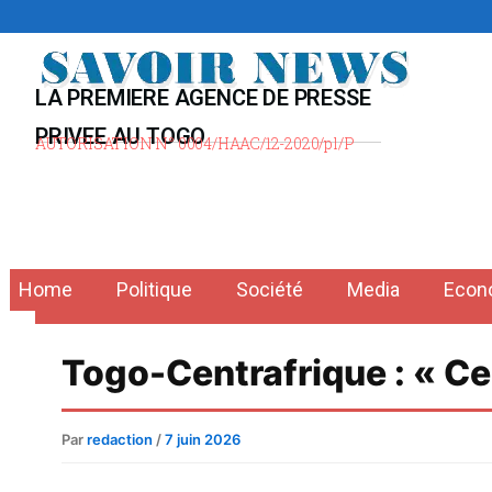
Aller
au
contenu
LA PREMIERE AGENCE DE PRESSE
PRIVEE AU TOGO
AUTORISATION N° 0004/HAAC/12-2020/pl/P
Home
Politique
Société
Media
Econ
Togo-Centrafrique : « Ce
Par
redaction
/
7 juin 2026