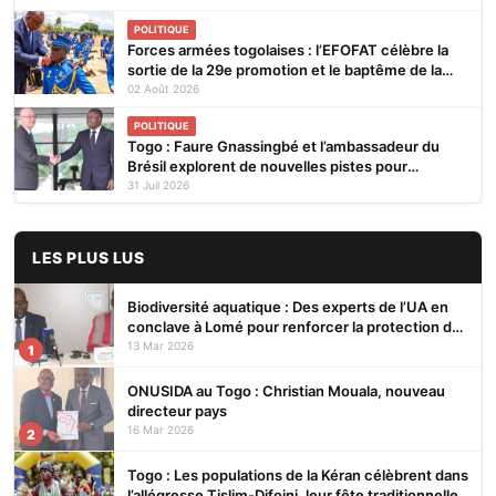
POLITIQUE
Forces armées togolaises : l’EFOFAT célèbre la
sortie de la 29e promotion et le baptême de la
30e
02 Août 2026
POLITIQUE
Togo : Faure Gnassingbé et l’ambassadeur du
Brésil explorent de nouvelles pistes pour
renforcer la coopération bilatérale
31 Juil 2026
LES PLUS LUS
Biodiversité aquatique : Des experts de l’UA en
conclave à Lomé pour renforcer la protection des
écosystèmes
13 Mar 2026
1
ONUSIDA au Togo : Christian Mouala, nouveau
directeur pays
16 Mar 2026
2
Togo : Les populations de la Kéran célèbrent dans
l’allégresse Tislim-Difoini, leur fête traditionnelle