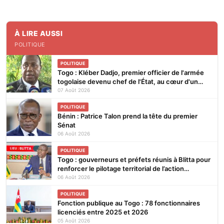
À LIRE AUSSI
POLITIQUE
POLITIQUE
Togo : Kléber Dadjo, premier officier de l'armée
togolaise devenu chef de l'État, au cœur d'un
ouvrage
07 Août 2026
POLITIQUE
Bénin : Patrice Talon prend la tête du premier
Sénat
06 Août 2026
POLITIQUE
Togo : gouverneurs et préfets réunis à Blitta pour
renforcer le pilotage territorial de l’action
publique
06 Août 2026
POLITIQUE
Fonction publique au Togo : 78 fonctionnaires
licenciés entre 2025 et 2026
05 Août 2026