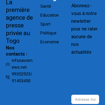
La
Abonnez-
Santé
première
vous à notre
Education
agence de
newletter
Sport
presse
pour ne rater
privée au
Politique
aucune de
Togo
Economie
nos
Nos
actualités
contacts :
Replica
infosavoirn
ews.net
Watches for
99352923/
Sale
91453450
Montres pas
cher de luxe