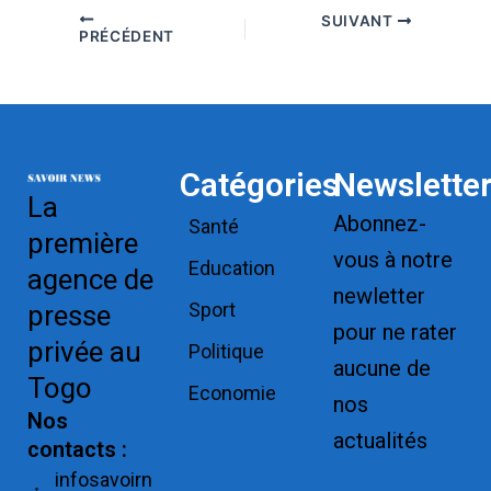
SUIVANT
PRÉCÉDENT
Catégories
Newslette
La
Abonnez-
Santé
première
vous à notre
Education
agence de
newletter
Sport
presse
pour ne rater
privée au
Politique
aucune de
Togo
Economie
nos
Nos
actualités
contacts :
Replica
infosavoirn