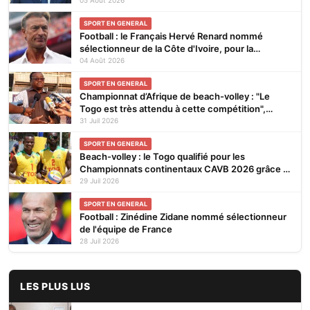
SPORT EN GENERAL
Football : le Français Hervé Renard nommé
sélectionneur de la Côte d'Ivoire, pour la
seconde fois
04 Août 2026
SPORT EN GENERAL
Championnat d’Afrique de beach-volley : "Le
Togo est très attendu à cette compétition",
affirme Noël Tadegnon
31 Juil 2026
SPORT EN GENERAL
Beach-volley : le Togo qualifié pour les
Championnats continentaux CAVB 2026 grâce à
son ranking
29 Juil 2026
SPORT EN GENERAL
Football : Zinédine Zidane nommé sélectionneur
de l'équipe de France
28 Juil 2026
LES PLUS LUS