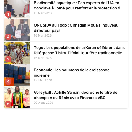
Biodiversité aquatique : Des experts de l’UA en
conclave à Lomé pour renforcer la protection des
écosystèmes
13 Mar 2026
1
ONUSIDA au Togo : Christian Mouala, nouveau
directeur pays
16 Mar 2026
2
Togo : Les populations de la Kéran célèbrent dans
l’allégresse Tislim-Difoini, leur fête traditionnelle
16 Mar 2026
3
Economie : les poumons de la croissance
indienne
24 Mar 2026
4
Volleyball : Achille Samani décroche le titre de
champion du Bénin avec Finances VBC
09 Août 2026
5