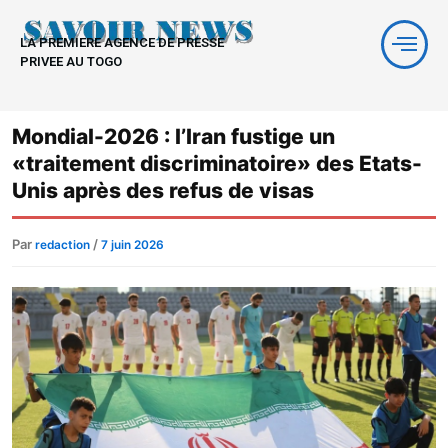
Aller
au
LA PREMIERE AGENCE DE PRESSE
contenu
PRIVEE AU TOGO
Mondial-2026 : l’Iran fustige un
«traitement discriminatoire» des Etats-
Unis après des refus de visas
Par
/
redaction
7 juin 2026