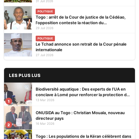
marché
31 Juil 2026
POLITIQUE
Togo : arrêt de la Cour de justice de la Cédéao,
l'opposition conteste la réaction du
gouvernement
29 Juil 2026
POLITIQUE
Le Tchad annonce son retrait de la Cour pénale
internationale
27 Juil 2026
LES PLUS LUS
Biodiversité aquatique : Des experts de l’UA en
conclave à Lomé pour renforcer la protection des
écosystèmes
13 Mar 2026
1
ONUSIDA au Togo : Christian Mouala, nouveau
directeur pays
16 Mar 2026
2
Togo : Les populations de la Kéran célèbrent dans