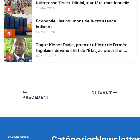
l’allégresse Tislim-Difoini, leur fête traditionnelle
16 Mar 2026
3
Economie : les poumons de la croissance
indienne
24 Mar 2026
4
Togo : Kléber Dadjo, premier officier de l'armée
togolaise devenu chef de l'État, au cœur d'un
ouvrage
07 Août 2026
5
SUIVANT
PRÉCÉDENT
Catégories
Newslette