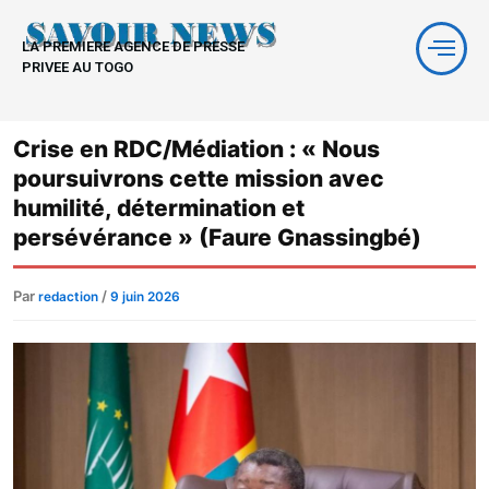
Aller
au
LA PREMIERE AGENCE DE PRESSE
contenu
PRIVEE AU TOGO
Crise en RDC/Médiation : « Nous
poursuivrons cette mission avec
humilité, détermination et
persévérance » (Faure Gnassingbé)
Par
/
redaction
9 juin 2026