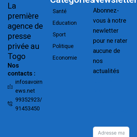
La
Abonnez-
Santé
première
vous à notre
Education
agence de
newletter
Sport
presse
pour ne rater
privée au
Politique
aucune de
Togo
Economie
nos
Nos
actualités
contacts :
Replica
infosavoirn
ews.net
Watches for
99352923/
Sale
91453450
Montres pas
cher de luxe