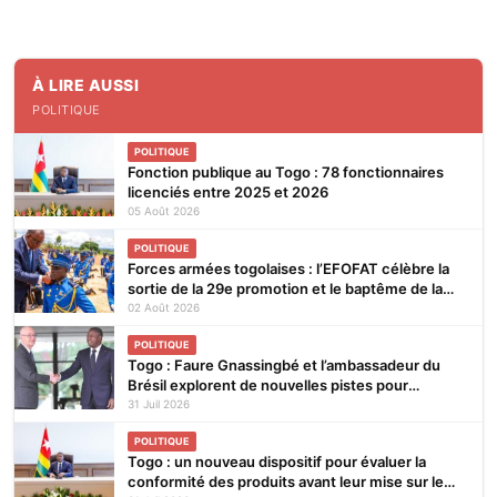
À LIRE AUSSI
POLITIQUE
POLITIQUE
Fonction publique au Togo : 78 fonctionnaires
licenciés entre 2025 et 2026
05 Août 2026
POLITIQUE
Forces armées togolaises : l’EFOFAT célèbre la
sortie de la 29e promotion et le baptême de la
30e
02 Août 2026
POLITIQUE
Togo : Faure Gnassingbé et l’ambassadeur du
Brésil explorent de nouvelles pistes pour
renforcer la coopération bilatérale
31 Juil 2026
POLITIQUE
Togo : un nouveau dispositif pour évaluer la
conformité des produits avant leur mise sur le