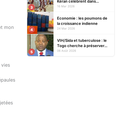
Kéran célèbrent dans
l’allégresse Tislim-Difoini,
16 Mar 2026
3
leur fête traditionnelle
Economie : les poumons de
la croissance indienne
 et mon
24 Mar 2026
4
VIH/Sida et tuberculose : le
Togo cherche à préserver
ses acquis face à la baisse
06 Août 2026
5
des financements
 vies
épaules
jetées