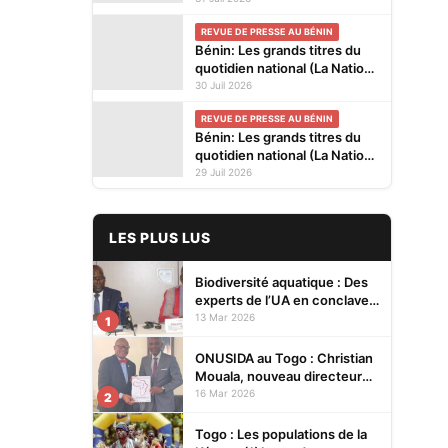
kiosques ce vendredi 31
REVUE DE PRESSE AU BÉNIN
Juillet 2026
Bénin: Les grands titres du
quotidien national (La Nation)
et des journaux privés en
30 Juil 2026
kiosques ce jeudi 30 Juillet
REVUE DE PRESSE AU BÉNIN
2026
Bénin: Les grands titres du
quotidien national (La Nation)
et des journaux privés en
29 Juil 2026
kiosques ce mercredi 29
Juillet 2026
LES PLUS LUS
Biodiversité aquatique : Des
experts de l’UA en conclave à
Lomé pour renforcer la
13 Mar 2026
1
protection des écosystèmes
ONUSIDA au Togo : Christian
Mouala, nouveau directeur
pays
16 Mar 2026
2
Togo : Les populations de la