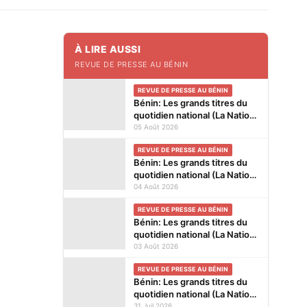
À LIRE AUSSI
REVUE DE PRESSE AU BÉNIN
REVUE DE PRESSE AU BÉNIN
Bénin: Les grands titres du
quotidien national (La Nation)
et des journaux privés en
05 Août 2026
kiosques ce mercredi 5 Août
REVUE DE PRESSE AU BÉNIN
2026
Bénin: Les grands titres du
quotidien national (La Nation)
et des journaux privés en
04 Août 2026
kiosques ce mardi 4 Août
REVUE DE PRESSE AU BÉNIN
2026
Bénin: Les grands titres du
quotidien national (La Nation)
et des journaux privés en
03 Août 2026
kiosques ce lundi 3 Août
REVUE DE PRESSE AU BÉNIN
2026
Bénin: Les grands titres du
quotidien national (La Nation)
et des journaux privés en
31 Juil 2026