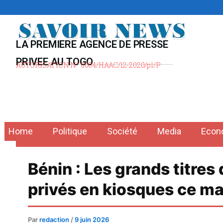
Aller
au
contenu
LA PREMIERE AGENCE DE PRESSE
PRIVEE AU TOGO
AUTORISATION N° 0004/HAAC/12-2020/pl/P
Home
Politique
Société
Media
Econ
Bénin : Les grands titres
privés en kiosques ce ma
Par
redaction
/
9 juin 2026