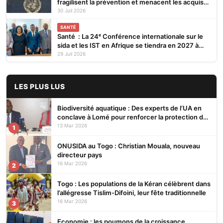
fragilisent la prévention et menacent les acquis
(ONUSIDA)
30 Juil 2026
SANTÉ
Santé : La 24ᵉ Conférence internationale sur le
sida et les IST en Afrique se tiendra en 2027 à
Cotonou
29 Juil 2026
LES PLUS LUS
Biodiversité aquatique : Des experts de l’UA en
conclave à Lomé pour renforcer la protection des
écosystèmes
13 Mar 2026
1
ONUSIDA au Togo : Christian Mouala, nouveau
directeur pays
16 Mar 2026
2
Togo : Les populations de la Kéran célèbrent dans
l’allégresse Tislim-Difoini, leur fête traditionnelle
16 Mar 2026
3
Economie : les poumons de la croissance