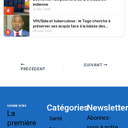
indienne
24 Mar 2026
4
VIH/Sida et tuberculose : le Togo cherche à
préserver ses acquis face à la baisse des
financements
06 Août 2026
5
SUIVANT
PRÉCÉDENT
Catégories
Newslette
La
Abonnez-
Santé
première
vous à notre