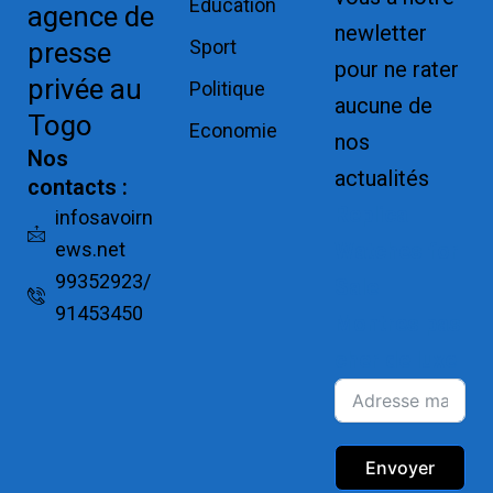
Education
agence de
newletter
Sport
presse
pour ne rater
privée au
Politique
aucune de
Togo
Economie
nos
Nos
actualités
contacts :
Replica
infosavoirn
ews.net
Watches for
99352923/
Sale
91453450
Montres pas
cher de luxe
Envoyer