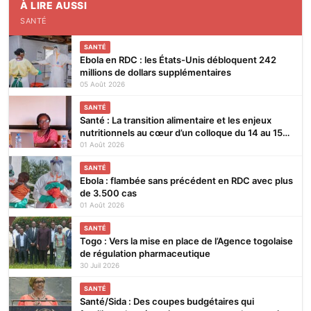
À LIRE AUSSI
SANTÉ
SANTÉ
Ebola en RDC : les États-Unis débloquent 242
millions de dollars supplémentaires
05 Août 2026
SANTÉ
Santé : La transition alimentaire et les enjeux
nutritionnels au cœur d’un colloque du 14 au 15
août 2026 à Lomé
01 Août 2026
SANTÉ
Ebola : flambée sans précédent en RDC avec plus
de 3.500 cas
01 Août 2026
SANTÉ
Togo : Vers la mise en place de l’Agence togolaise
de régulation pharmaceutique
30 Juil 2026
SANTÉ
Santé/Sida : Des coupes budgétaires qui