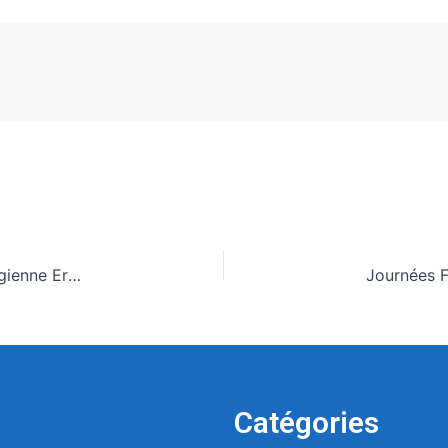
Santé mondiale : L’ancienne Première ministre norvégienne Erna Solberg nommée à la tête du Fonds mondial
Catégories