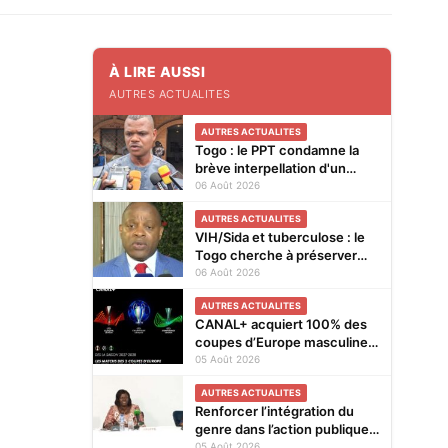
À LIRE AUSSI
AUTRES ACTUALITES
AUTRES ACTUALITES
Togo : le PPT condamne la
brève interpellation d'un
vendeur de journaux à Lomé
06 Août 2026
AUTRES ACTUALITES
VIH/Sida et tuberculose : le
Togo cherche à préserver
ses acquis face à la baisse
06 Août 2026
des financements
AUTRES ACTUALITES
CANAL+ acquiert 100% des
coupes d’Europe masculines
de football en exclusivité en
05 Août 2026
Afrique subsaharienne pour
AUTRES ACTUALITES
4 saisons jusqu’en 2031
Renforcer l’intégration du
genre dans l’action publique :
les résultats de l’analyse des
05 Août 2026