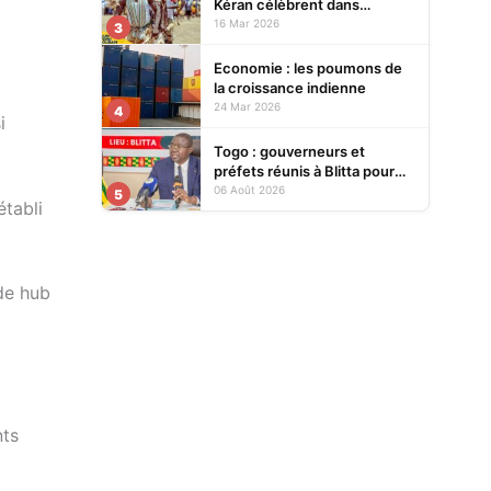
Kéran célèbrent dans
l’allégresse Tislim-Difoini,
16 Mar 2026
3
leur fête traditionnelle
Economie : les poumons de
la croissance indienne
24 Mar 2026
4
i
Togo : gouverneurs et
préfets réunis à Blitta pour
renforcer le pilotage
06 Août 2026
5
établi
territorial de l’action publique
 de hub
nts