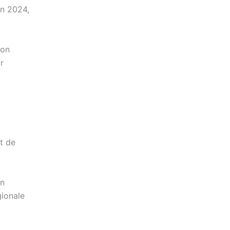
en 2024,
ion
r
t de
un
gionale