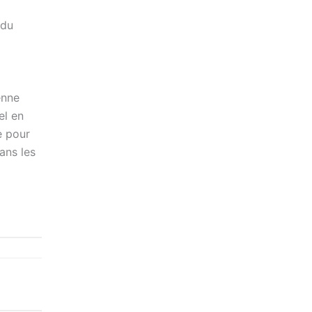
 du
enne
el en
e pour
ans les