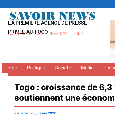
Aller
au
contenu
LA PREMIERE AGENCE DE PRESSE
PRIVEE AU TOGO
AUTORISATION N° 0004/HAAC/12-2020/pl/P
Home
Politique
Société
Media
Econ
Togo : croissance de 6,3
soutiennent une économ
Par
redaction
/
3 juin 2026