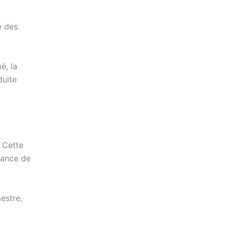
e des
é, la
duite
 Cette
sance de
estre,