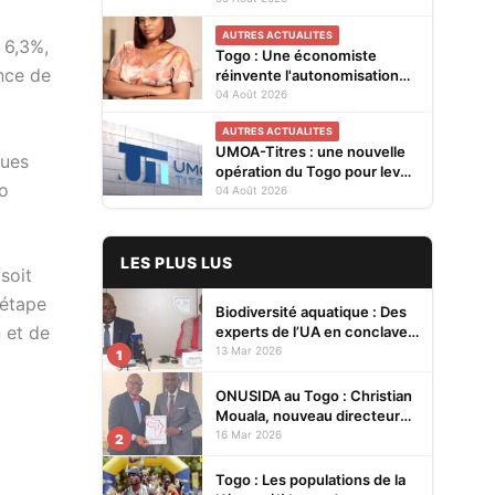
Cellules Focales Genre
AUTRES ACTUALITES
restitués à Lomé
 6,3%,
Togo : Une économiste
ance de
réinvente l'autonomisation
des femmes à Kévé Edzi
04 Août 2026
AUTRES ACTUALITES
UMOA-Titres : une nouvelle
ques
opération du Togo pour lever
go
20 milliards FCFA
04 Août 2026
LES PLUS LUS
soit
 étape
Biodiversité aquatique : Des
 et de
experts de l’UA en conclave à
Lomé pour renforcer la
13 Mar 2026
1
protection des écosystèmes
ONUSIDA au Togo : Christian
Mouala, nouveau directeur
pays
16 Mar 2026
2
Togo : Les populations de la