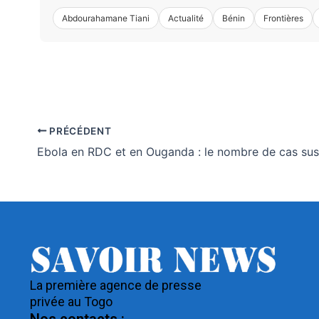
Abdourahamane Tiani
Actualité
Bénin
Frontières
PRÉCÉDENT
La première agence de presse
privée au Togo
Nos contacts :