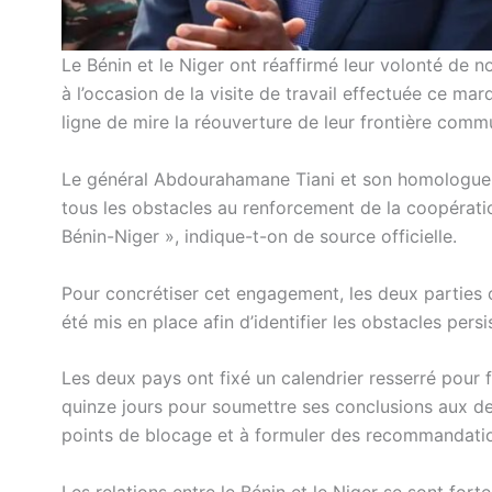
Le Bénin et le Niger ont réaffirmé leur volonté de no
à l’occasion de la visite de travail effectuée ce m
ligne de mire la réouverture de leur frontière comm
Le général Abdourahamane Tiani et son homologue 
tous les obstacles au renforcement de la coopérati
Bénin-Niger », indique-t-on de source officielle.
Pour concrétiser cet engagement, les deux parties 
été mis en place afin d’identifier les obstacles pers
Les deux pays ont fixé un calendrier resserré pour f
quinze jours pour soumettre ses conclusions aux deu
points de blocage et à formuler des recommandation
Les relations entre le Bénin et le Niger se sont fort