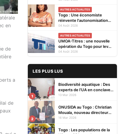
Cellules Focales Genre
AUTRES ACTUALITES
restitués à Lomé
Togo : Une économiste
atérale
réinvente l'autonomisation
ec en
des femmes à Kévé Edzi
04 Août 2026
AUTRES ACTUALITES
UMOA-Titres : une nouvelle
opération du Togo pour lever
ée de
20 milliards FCFA
04 Août 2026
tière
LES PLUS LUS
perts a
Biodiversité aquatique : Des
experts de l’UA en conclave à
Lomé pour renforcer la
13 Mar 2026
1
protection des écosystèmes
lai de
ONUSIDA au Togo : Christian
ipaux
Mouala, nouveau directeur
pays
16 Mar 2026
2
Togo : Les populations de la
3, qui a