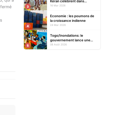
Kéran célèbrent dans
l’allégresse Tislim-Difoini,
16 Mar 2026
 fermé
3
leur fête traditionnelle
Economie : les poumons de
ns
la croissance indienne
24 Mar 2026
4
Togo/Inondations: le
gouvernement lance une
opération d’assistance aux
08 Août 2026
5
sinistrés