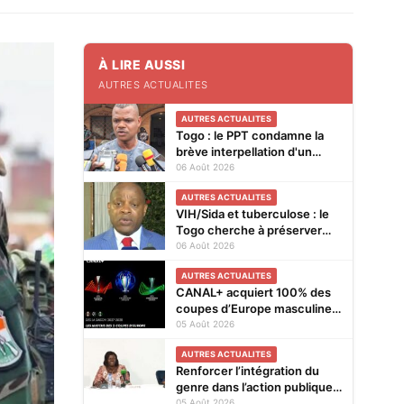
À LIRE AUSSI
AUTRES ACTUALITES
AUTRES ACTUALITES
Togo : le PPT condamne la
brève interpellation d'un
vendeur de journaux à Lomé
06 Août 2026
AUTRES ACTUALITES
VIH/Sida et tuberculose : le
Togo cherche à préserver
ses acquis face à la baisse
06 Août 2026
des financements
AUTRES ACTUALITES
CANAL+ acquiert 100% des
coupes d’Europe masculines
de football en exclusivité en
05 Août 2026
Afrique subsaharienne pour
AUTRES ACTUALITES
4 saisons jusqu’en 2031
Renforcer l’intégration du
genre dans l’action publique :
les résultats de l’analyse des
05 Août 2026