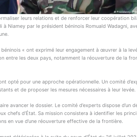
rmaliser leurs relations et de renforcer leur coopération bil
ardi à Niamey par le président béninois Romuald Wadagni, av
une.
béninois « ont exprimé leur engagement à œuvrer à la lev
on entre les deux pays, notamment la réouverture de la fron
ont opté pour une approche opérationnelle. Un comité d’ex
istants et de proposer les mesures nécessaires à leur levée.
aire avancer le dossier. Le comité d’experts dispose d’un dé
x chefs d’État. Sa mission consistera à identifier les princ
s en vue d’une réouverture effective de la frontière.
ement détériorées à la suite du coup d’État du 26 juillet 202