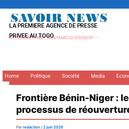
Aller
au
contenu
LA PREMIERE AGENCE DE PRESSE
PRIVEE AU TOGO
AUTORISATION N° 0004/HAAC/12-2020/pl/P
Home
Politique
Société
Media
Econ
Frontière Bénin-Niger : l
processus de réouvertur
Par
redaction
/
2 juin 2026