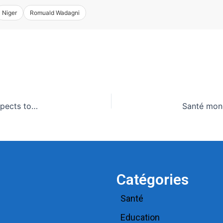
Niger
Romuald Wadagni
Ebola en RDC et en Ouganda : le nombre de cas suspects tombe de 906 à 116, selon l’OMS
Catégories
Santé
Education