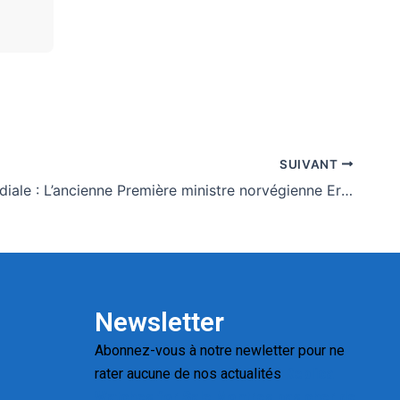
SUIVANT
Santé mondiale : L’ancienne Première ministre norvégienne Erna Solberg nommée à la tête du Fonds mondial
Newsletter
Abonnez-vous à notre newletter pour ne
rater aucune de nos actualités
Replica
Watches for Sale
Montres pas cher de