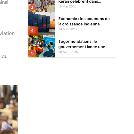
Kéran célèbrent dans
insi
l’allégresse Tislim-Difoini,
16 Mar 2026
3
leur fête traditionnelle
Economie : les poumons de
la croissance indienne
24 Mar 2026
4
viation
Togo/Inondations: le
gouvernement lance une
opération d’assistance aux
08 Août 2026
5
e du
sinistrés