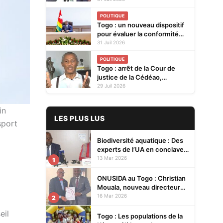
pour renforcer la coopération
POLITIQUE
bilatérale
Togo : un nouveau dispositif
pour évaluer la conformité
des produits avant leur mise
31 Juil 2026
sur le marché
POLITIQUE
Togo : arrêt de la Cour de
justice de la Cédéao,
l'opposition conteste la
29 Juil 2026
réaction du gouvernement
in
LES PLUS LUS
sport
Biodiversité aquatique : Des
experts de l’UA en conclave à
Lomé pour renforcer la
13 Mar 2026
1
protection des écosystèmes
ONUSIDA au Togo : Christian
Mouala, nouveau directeur
pays
16 Mar 2026
2
eil
Togo : Les populations de la