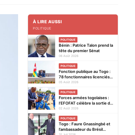
À LIRE AUSSI
POLITIQUE
POLITIQUE
Bénin : Patrice Talon prend la
tête du premier Sénat
06 Août 2026
POLITIQUE
Fonction publique au Togo :
78 fonctionnaires licenciés
entre 2025 et 2026
05 Août 2026
POLITIQUE
Forces armées togolaises :
l’EFOFAT célèbre la sortie de
la 29e promotion et le
02 Août 2026
baptême de la 30e
POLITIQUE
Togo : Faure Gnassingbé et
l’ambassadeur du Brésil
explorent de nouvelles pistes
31 Juil 2026