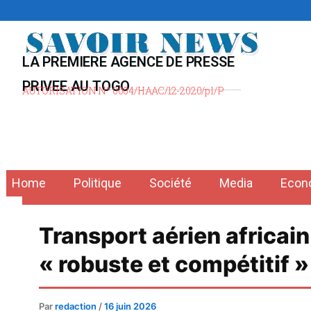
Aller
au
contenu
LA PREMIERE AGENCE DE PRESSE
PRIVEE AU TOGO
AUTORISATION N° 0004/HAAC/12-2020/pl/P
Home
Politique
Société
Media
Econ
Transport aérien africai
« robuste et compétitif »
Par
redaction
/
16 juin 2026