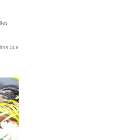
lles
timé que