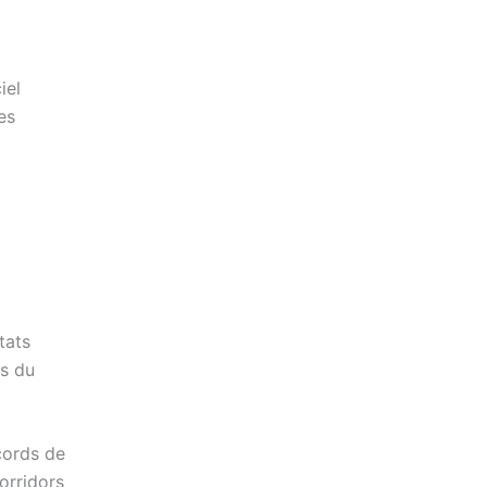
iel
es
tats
rs du
cords de
corridors