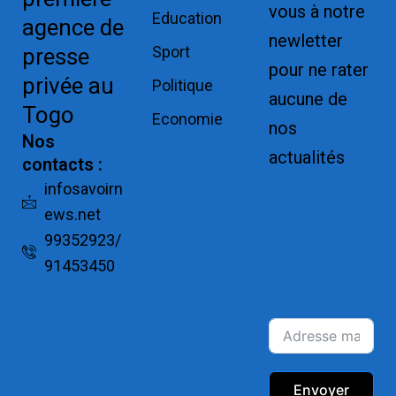
vous à notre
Education
agence de
newletter
Sport
presse
pour ne rater
privée au
Politique
aucune de
Togo
Economie
nos
Nos
actualités
contacts :
Replica
infosavoirn
ews.net
Watches for
99352923/
Sale
91453450
Montres pas
cher de luxe
Envoyer