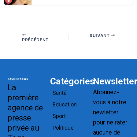
5
SUIVANT
PRÉCÉDENT
Catégories
Newslette
La
Abonnez-
Santé
première
vous à notre
Education
agence de
newletter
Sport
presse
pour ne rater
privée au
Politique
aucune de