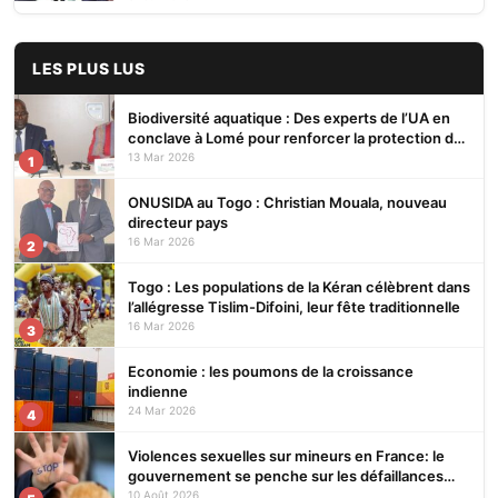
LES PLUS LUS
Biodiversité aquatique : Des experts de l’UA en
conclave à Lomé pour renforcer la protection des
écosystèmes
13 Mar 2026
1
ONUSIDA au Togo : Christian Mouala, nouveau
directeur pays
16 Mar 2026
2
Togo : Les populations de la Kéran célèbrent dans
l’allégresse Tislim-Difoini, leur fête traditionnelle
16 Mar 2026
3
Economie : les poumons de la croissance
indienne
24 Mar 2026
4
Violences sexuelles sur mineurs en France: le
gouvernement se penche sur les défaillances
des enquêtes
10 Août 2026