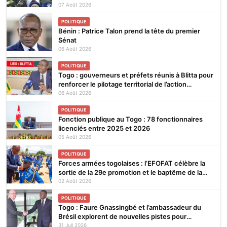
ouvrage
07 Août 2026
POLITIQUE
Bénin : Patrice Talon prend la tête du premier
Sénat
06 Août 2026
POLITIQUE
Togo : gouverneurs et préfets réunis à Blitta pour
renforcer le pilotage territorial de l’action
publique
06 Août 2026
POLITIQUE
Fonction publique au Togo : 78 fonctionnaires
licenciés entre 2025 et 2026
05 Août 2026
POLITIQUE
Forces armées togolaises : l’EFOFAT célèbre la
sortie de la 29e promotion et le baptême de la
30e
02 Août 2026
POLITIQUE
Togo : Faure Gnassingbé et l’ambassadeur du
Brésil explorent de nouvelles pistes pour
renforcer la coopération bilatérale
31 Juil 2026