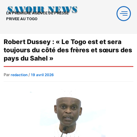
Aller
au
LA PREMIERE AGENCE DE PRESSE
contenu
PRIVEE AU TOGO
Robert Dussey : « Le Togo est et sera
toujours du côté des frères et sœurs des
pays du Sahel »
Par
/
redaction
19 avril 2026