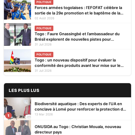
POLITIQUE
Forces armées togolaises : l’EFOFAT célèbre la
sortie de la 29e promotion et le baptême de la
30e
02 Août 2026
POLITIQUE
Togo : Faure Gnassingbé et l’ambassadeur du
Brésil explorent de nouvelles pistes pour
renforcer la coopération bilatérale
31 Juil 2026
POLITIQUE
Togo : un nouveau dispositif pour évaluer la
conformité des produits avant leur mise sur le
marché
31 Juil 2026
LES PLUS LUS
Biodiversité aquatique : Des experts de l’UA en
conclave à Lomé pour renforcer la protection des
écosystèmes
13 Mar 2026
1
ONUSIDA au Togo : Christian Mouala, nouveau
directeur pays