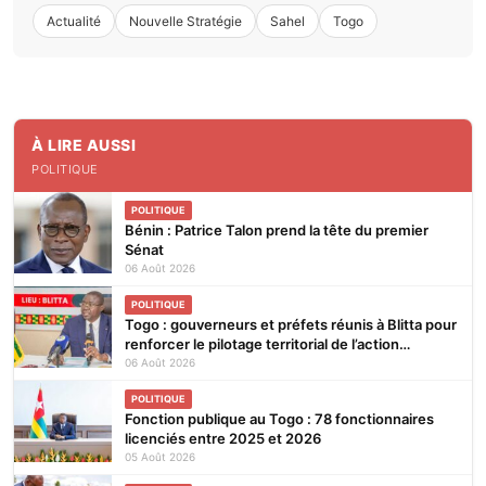
Actualité
Nouvelle Stratégie
Sahel
Togo
À LIRE AUSSI
POLITIQUE
POLITIQUE
Bénin : Patrice Talon prend la tête du premier
Sénat
06 Août 2026
POLITIQUE
Togo : gouverneurs et préfets réunis à Blitta pour
renforcer le pilotage territorial de l’action
publique
06 Août 2026
POLITIQUE
Fonction publique au Togo : 78 fonctionnaires
licenciés entre 2025 et 2026
05 Août 2026