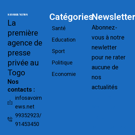
Catégories
Newslette
La
Abonnez-
Santé
première
vous à notre
Education
agence de
newletter
Sport
presse
pour ne rater
privée au
Politique
aucune de
Togo
Economie
nos
Nos
actualités
contacts :
Replica
infosavoirn
ews.net
Watches for
99352923/
Sale
91453450
Montres pas