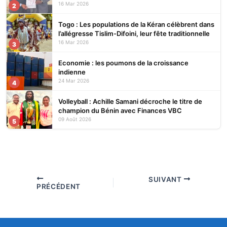
16 Mar 2026
2
Togo : Les populations de la Kéran célèbrent dans
l’allégresse Tislim-Difoini, leur fête traditionnelle
16 Mar 2026
3
Economie : les poumons de la croissance
indienne
24 Mar 2026
4
Volleyball : Achille Samani décroche le titre de
champion du Bénin avec Finances VBC
09 Août 2026
5
SUIVANT
PRÉCÉDENT