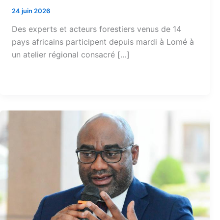
24 juin 2026
Des experts et acteurs forestiers venus de 14
pays africains participent depuis mardi à Lomé à
un atelier régional consacré […]