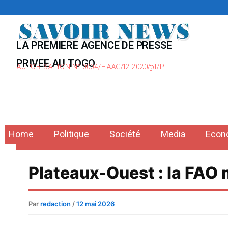
Aller
au
contenu
LA PREMIERE AGENCE DE PRESSE
PRIVEE AU TOGO
AUTORISATION N° 0004/HAAC/12-2020/pl/P
Home
Politique
Société
Media
Econ
Plateaux-Ouest : la FAO 
Par
redaction
/
12 mai 2026