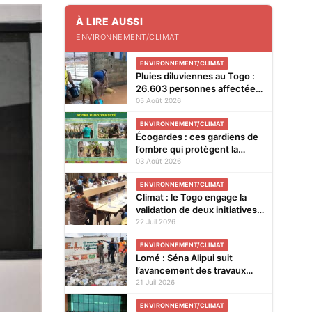
À LIRE AUSSI
ENVIRONNEMENT/CLIMAT
ENVIRONNEMENT/CLIMAT
Pluies diluviennes au Togo :
26.603 personnes affectées,
l’aide d’urgence chiffrée à
05 Août 2026
1,14 milliard FCFA
ENVIRONNEMENT/CLIMAT
Écogardes : ces gardiens de
l’ombre qui protègent la
biodiversité du Togo
03 Août 2026
ENVIRONNEMENT/CLIMAT
Climat : le Togo engage la
validation de deux initiatives
pour renforcer sa résilience
22 Juil 2026
et l'accès aux financements
ENVIRONNEMENT/CLIMAT
verts
Lomé : Séna Alipui suit
l’avancement des travaux
d’assainissement après les
21 Juil 2026
inondations
ENVIRONNEMENT/CLIMAT