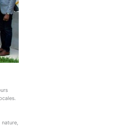
eurs
ocales.
 nature,