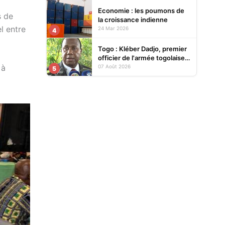
Economie : les poumons de
s de
la croissance indienne
l entre
24 Mar 2026
4
Togo : Kléber Dadjo, premier
officier de l'armée togolaise
devenu chef de l'État, au
 à
07 Août 2026
5
cœur d'un ouvrage