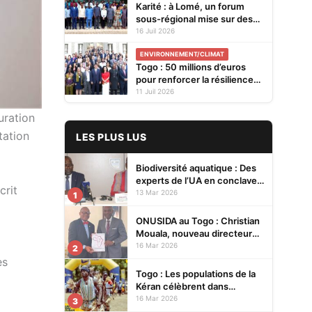
Karité : à Lomé, un forum
sous-régional mise sur des
plants améliorés pour
16 Juil 2026
renforcer la résilience
ENVIRONNEMENT/CLIMAT
climatique
Togo : 50 millions d’euros
pour renforcer la résilience
du système de santé face au
11 Juil 2026
changement climatique
uration
tation
LES PLUS LUS
Biodiversité aquatique : Des
experts de l’UA en conclave à
crit
Lomé pour renforcer la
13 Mar 2026
1
protection des écosystèmes
ONUSIDA au Togo : Christian
Mouala, nouveau directeur
pays
16 Mar 2026
2
es
Togo : Les populations de la
Kéran célèbrent dans
l’allégresse Tislim-Difoini,
16 Mar 2026
3
leur fête traditionnelle