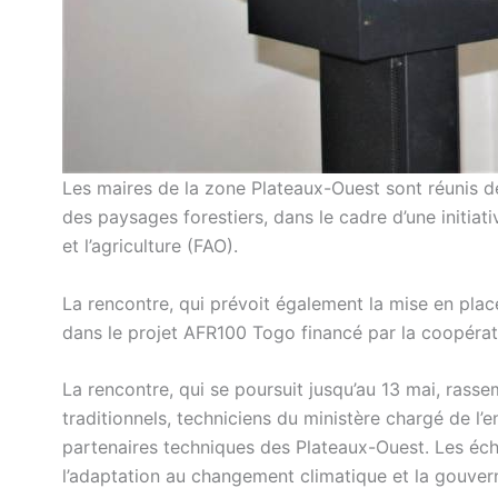
Les maires de la zone Plateaux-Ouest sont réunis d
des paysages forestiers, dans le cadre d’une initiat
et l’agriculture (FAO).
La rencontre, qui prévoit également la mise en place 
dans le projet AFR100 Togo financé par la coopérat
La rencontre, qui se poursuit jusqu’au 13 mai, ras
traditionnels, techniciens du ministère chargé de l’
partenaires techniques des Plateaux-Ouest. Les éch
l’adaptation au changement climatique et la gouvern