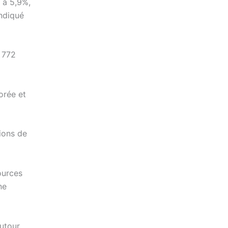
 à 5,9%,
indiqué
e 772
orée et
tions de
ources
ne
autour