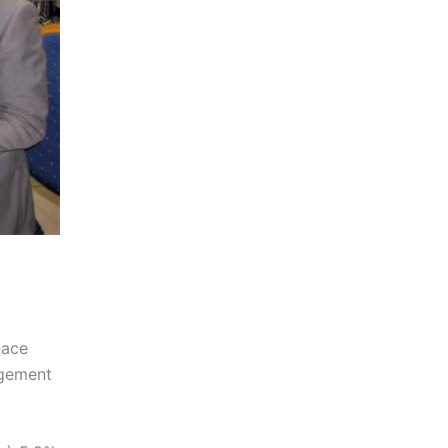
nace
ngement