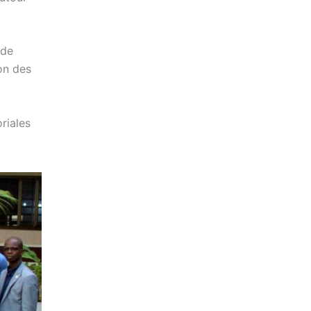
 de
ion des
oriales