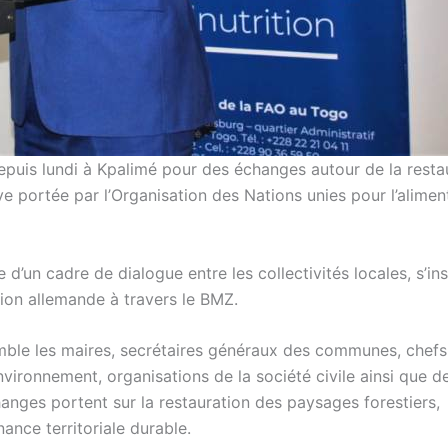
epuis lundi à Kpalimé pour des échanges autour de la resta
ive portée par l’Organisation des Nations unies pour l’alimen
d’un cadre de dialogue entre les collectivités locales, s’ins
ion allemande à travers le BMZ.
semble les maires, secrétaires généraux des communes, chefs
environnement, organisations de la société civile ainsi que d
anges portent sur la restauration des paysages forestiers,
ance territoriale durable.