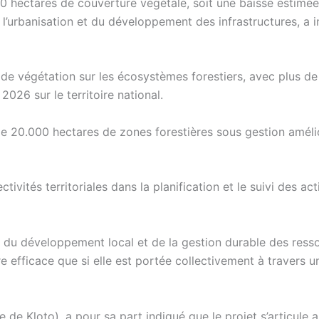
0 hectares de couverture végétale, soit une baisse estimée
 l’urbanisation et du développement des infrastructures, a 
x de végétation sur les écosystèmes forestiers, avec plus d
2026 sur le territoire national.
 de 20.000 hectares de zones forestières sous gestion améli
ectivités territoriales dans la planification et le suivi des ac
ls du développement local et de la gestion durable des ress
e efficace que si elle est portée collectivement à travers u
 de Kloto), a pour sa part indiqué que le projet s’articule 