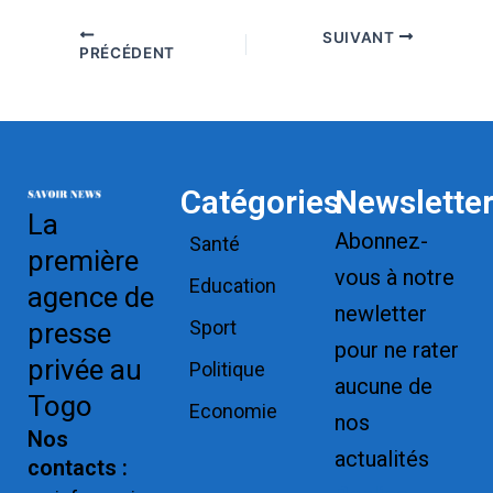
SUIVANT
PRÉCÉDENT
Catégories
Newslette
La
Abonnez-
Santé
première
vous à notre
Education
agence de
newletter
Sport
presse
pour ne rater
privée au
Politique
aucune de
Togo
Economie
nos
Nos
actualités
contacts :