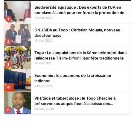
Biodiversité aquatique : Des experts de l’UA en
conclave à Lomé pour renforcer la protection des
écosystèmes
13 Mar 2026
1
ONUSIDA au Togo : Christian Mouala, nouveau
directeur pays
16 Mar 2026
2
Togo : Les populations de la Kéran célèbrent dans
l’allégresse Tislim-Difoini, leur fête traditionnelle
16 Mar 2026
3
Economie : les poumons de la croissance
indienne
24 Mar 2026
4
VIH/Sida et tuberculose : le Togo cherche à
préserver ses acquis face à la baisse des
financements
06 Août 2026
5