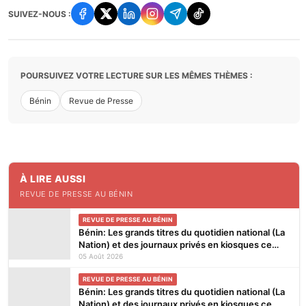
SUIVEZ-NOUS :
POURSUIVEZ VOTRE LECTURE SUR LES MÊMES THÈMES :
Bénin
Revue de Presse
À LIRE AUSSI
REVUE DE PRESSE AU BÉNIN
REVUE DE PRESSE AU BÉNIN
Bénin: Les grands titres du quotidien national (La
Nation) et des journaux privés en kiosques ce
mercredi 5 Août 2026
05 Août 2026
REVUE DE PRESSE AU BÉNIN
Bénin: Les grands titres du quotidien national (La
Nation) et des journaux privés en kiosques ce