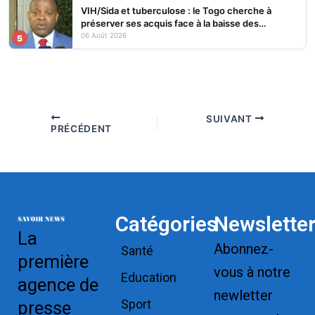
VIH/Sida et tuberculose : le Togo cherche à
préserver ses acquis face à la baisse des
financements
06 Août 2026
5
SUIVANT
PRÉCÉDENT
Catégories
Newslette
La
Abonnez-
Santé
première
vous à notre
Education
agence de
newletter
Sport
presse