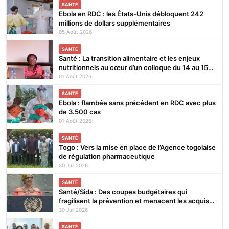
SANTÉ
Ebola en RDC : les États-Unis débloquent 242
millions de dollars supplémentaires
05 Août 2026
SANTÉ
Santé : La transition alimentaire et les enjeux
nutritionnels au cœur d’un colloque du 14 au 15
août 2026 à Lomé
01 Août 2026
SANTÉ
Ebola : flambée sans précédent en RDC avec plus
de 3.500 cas
01 Août 2026
SANTÉ
Togo : Vers la mise en place de l’Agence togolaise
de régulation pharmaceutique
30 Juil 2026
SANTÉ
Santé/Sida : Des coupes budgétaires qui
fragilisent la prévention et menacent les acquis
(ONUSIDA)
30 Juil 2026
SANTÉ