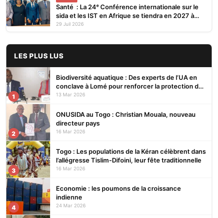
Santé : La 24ᵉ Conférence internationale sur le
sida et les IST en Afrique se tiendra en 2027 à
Cotonou
29 Juil 2026
LES PLUS LUS
Biodiversité aquatique : Des experts de l’UA en
conclave à Lomé pour renforcer la protection des
écosystèmes
13 Mar 2026
1
ONUSIDA au Togo : Christian Mouala, nouveau
directeur pays
16 Mar 2026
2
Togo : Les populations de la Kéran célèbrent dans
l’allégresse Tislim-Difoini, leur fête traditionnelle
16 Mar 2026
3
Economie : les poumons de la croissance
indienne
24 Mar 2026
4