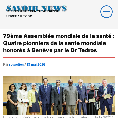
Aller
au
LA PREMIERE AGENCE DE PRESSE
contenu
PRIVEE AU TOGO
79ème Assemblée mondiale de la santé :
Quatre pionniers de la santé mondiale
honorés à Genève par le Dr Tedros
Par
/
redaction
18 mai 2026
ème
Lors de la cérémonie de bienvenue de haut niveau de la 79