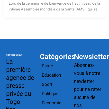
Lors de la cérémonie de bienvenue de haut niveau de la
79ème Assemblée mondiale de la Santé (AMS), qui se
Catégories
Newslette
La
Abonnez-
Santé
première
vous à notre
Education
agence de
newletter
Sport
presse
pour ne rater
privée au
Politique
aucune de
Togo
Economie
nos