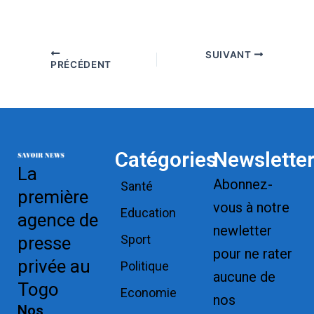
SUIVANT
PRÉCÉDENT
Catégories
Newslette
La
Abonnez-
Santé
première
vous à notre
Education
agence de
newletter
Sport
presse
pour ne rater
privée au
Politique
aucune de
Togo
Economie
nos
Nos