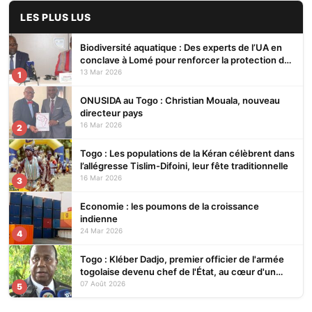
LES PLUS LUS
Biodiversité aquatique : Des experts de l’UA en
conclave à Lomé pour renforcer la protection des
écosystèmes
13 Mar 2026
1
ONUSIDA au Togo : Christian Mouala, nouveau
directeur pays
16 Mar 2026
2
Togo : Les populations de la Kéran célèbrent dans
l’allégresse Tislim-Difoini, leur fête traditionnelle
16 Mar 2026
3
Economie : les poumons de la croissance
indienne
24 Mar 2026
4
Togo : Kléber Dadjo, premier officier de l'armée
togolaise devenu chef de l'État, au cœur d'un
ouvrage
07 Août 2026
5