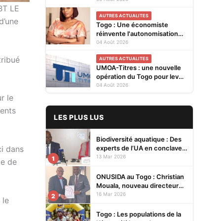
BT LE
Cellules Focales Genre
AUTRES ACTUALITES
restitués à Lomé
d’une
Togo : Une économiste
réinvente l'autonomisation
des femmes à Kévé Edzi
04 Août 2026
tribué
AUTRES ACTUALITES
UMOA-Titres : une nouvelle
opération du Togo pour lever
20 milliards FCFA
04 Août 2026
r le
ments
LES PLUS LUS
Biodiversité aquatique : Des
experts de l’UA en conclave à
ci dans
Lomé pour renforcer la
13 Mar 2026
1
ge de
protection des écosystèmes
ONUSIDA au Togo : Christian
Mouala, nouveau directeur
pays
16 Mar 2026
2
 le
Togo : Les populations de la