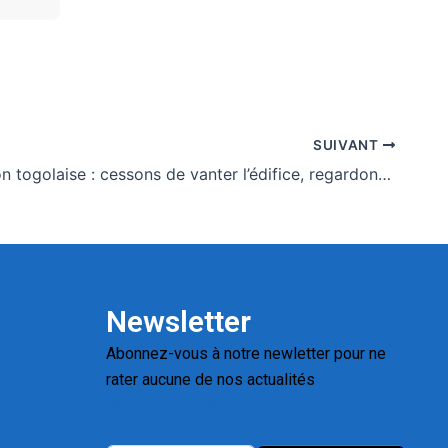
SUIVANT
Constitution togolaise : cessons de vanter l’édifice, regardons qui y habite
Newsletter
Abonnez-vous à notre newletter pour ne
rater aucune de nos actualités
Replica
Watches for Sale
Montres pas cher de
luxe