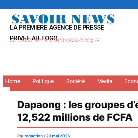
Aller
au
contenu
LA PREMIERE AGENCE DE PRESSE
PRIVEE AU TOGO
AUTORISATION N° 0004/HAAC/12-2020/pl/P
Home
Politique
Société
Media
Econ
Dapaong : les groupes d’
12,522 millions de FCFA
Par
redaction
/
23 mai 2026