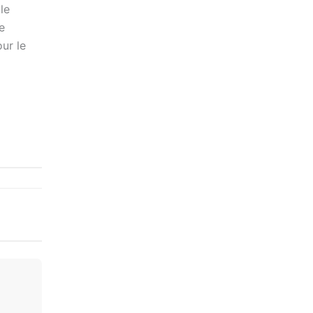
le
e
ur le