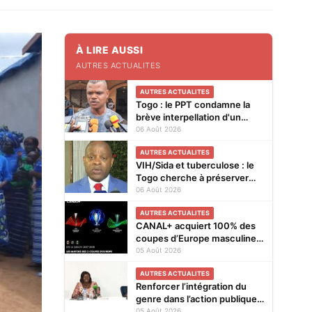
À LIRE AUSSI
AUTRES ACTUALITES
AUTRES ACTUALITES
Togo : le PPT condamne la
brève interpellation d'un
vendeur de journaux à Lomé
06 Août 2026
AUTRES ACTUALITES
VIH/Sida et tuberculose : le
Togo cherche à préserver
ses acquis face à la baisse
06 Août 2026
des financements
AUTRES ACTUALITES
CANAL+ acquiert 100% des
coupes d’Europe masculines
de football en exclusivité en
05 Août 2026
Afrique subsaharienne pour
AUTRES ACTUALITES
4 saisons jusqu’en 2031
Renforcer l’intégration du
genre dans l’action publique :
les résultats de l’analyse des
05 Août 2026