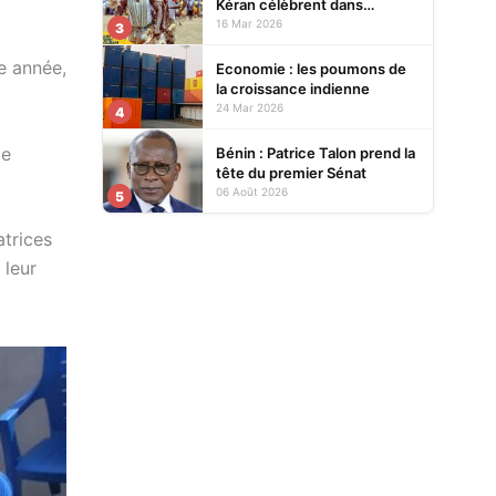
Kéran célèbrent dans
l’allégresse Tislim-Difoini,
16 Mar 2026
3
leur fête traditionnelle
me année,
Economie : les poumons de
la croissance indienne
24 Mar 2026
4
me
Bénin : Patrice Talon prend la
tête du premier Sénat
06 Août 2026
5
atrices
 leur