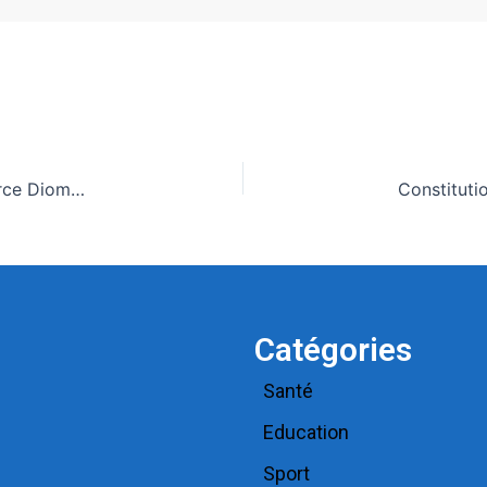
Le Sénégal dans l’incertitude politique après le divorce Diomaye-Sonko
Catégories
Santé
Education
Sport