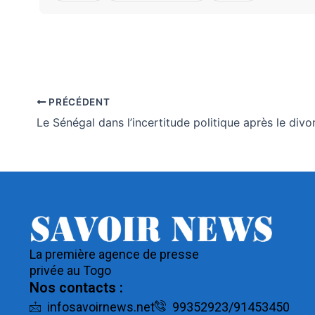
PRÉCÉDENT
La première agence de presse
privée au Togo
Nos contacts :
infosavoirnews.net
99352923/91453450