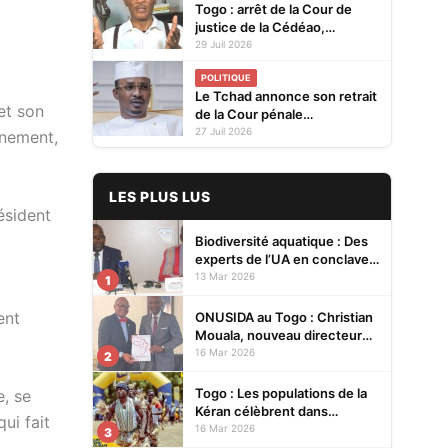
Togo : arrêt de la Cour de
justice de la Cédéao,
l'opposition conteste la
29 Juil 2026
réaction du gouvernement
POLITIQUE
Le Tchad annonce son retrait
et son
de la Cour pénale
internationale
27 Juil 2026
rnement,
LES PLUS LUS
ésident
Biodiversité aquatique : Des
experts de l’UA en conclave à
Lomé pour renforcer la
13 Mar 2026
1
protection des écosystèmes
ent
ONUSIDA au Togo : Christian
Mouala, nouveau directeur
pays
16 Mar 2026
2
Togo : Les populations de la
e, se
Kéran célèbrent dans
ui fait
l’allégresse Tislim-Difoini,
16 Mar 2026
3
leur fête traditionnelle