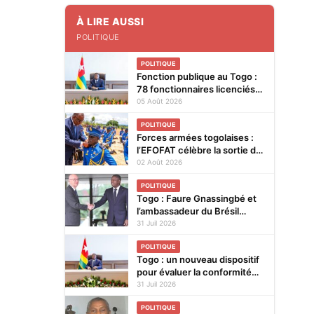
À LIRE AUSSI
POLITIQUE
POLITIQUE
Fonction publique au Togo :
78 fonctionnaires licenciés
entre 2025 et 2026
05 Août 2026
POLITIQUE
Forces armées togolaises :
l’EFOFAT célèbre la sortie de
la 29e promotion et le
02 Août 2026
baptême de la 30e
POLITIQUE
Togo : Faure Gnassingbé et
l’ambassadeur du Brésil
explorent de nouvelles pistes
31 Juil 2026
pour renforcer la coopération
POLITIQUE
bilatérale
Togo : un nouveau dispositif
pour évaluer la conformité
des produits avant leur mise
31 Juil 2026
sur le marché
POLITIQUE