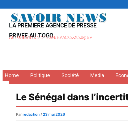
Aller
au
contenu
LA PREMIERE AGENCE DE PRESSE
PRIVEE AU TOGO
AUTORISATION N° 0004/HAAC/12-2020/pl/P
Home
Politique
Société
Media
Econ
Le Sénégal dans l’incert
Par
redaction
/
23 mai 2026