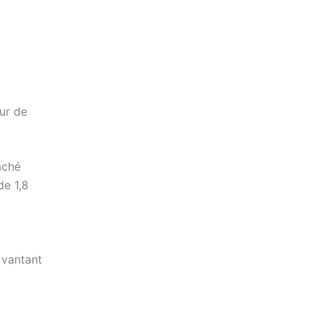
ur de
aché
de 1,8
 vantant