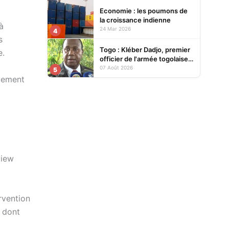
Economie : les poumons de
la croissance indienne
à
24 Mar 2026
4
s
Togo : Kléber Dadjo, premier
e.
officier de l'armée togolaise
devenu chef de l'État, au
07 Août 2026
5
cœur d'un ouvrage
ivement
view
rvention
t dont