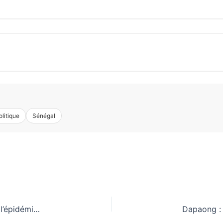
olitique
Sénégal
Ebola : 10 pays africains risquent d’être touchés par l’épidémie, trois nouveaux cas confirmés en Ouganda