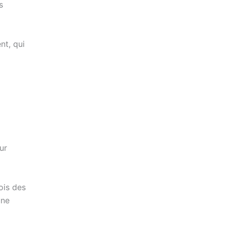
s
nt, qui
ur
ois des
une