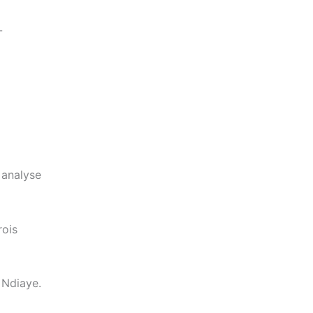
-
 analyse
rois
 Ndiaye.