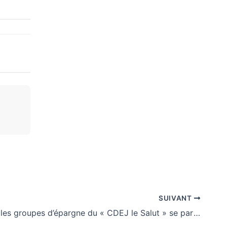
SUIVANT
Dapaong : les groupes d’épargne du « CDEJ le Salut » se partagent plus de 12,522 millions de FCFA