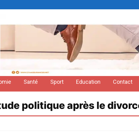
omie
Santé
Sport
Education
Contact
itude politique après le div