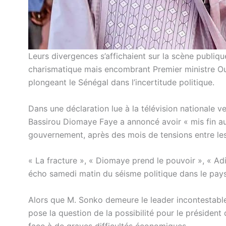
Leurs divergences s’affichaient sur la scène publiqu
charismatique mais encombrant Premier ministre O
plongeant le Sénégal dans l’incertitude politique.
Dans une déclaration lue à la télévision nationale ve
Bassirou Diomaye Faye a annoncé avoir « mis fin 
gouvernement, après des mois de tensions entre l
« La fracture », « Diomaye prend le pouvoir », « Adi
écho samedi matin du séisme politique dans le pays
Alors que M. Sonko demeure le leader incontestable d
pose la question de la possibilité pour le présiden
face à de graves difficultés économiques.