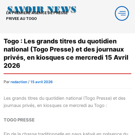
Aller
au
LA PREMIERE AGENCE DE PRESSE
contenu
PRIVEE AU TOGO
Togo : Les grands titres du quotidien
national (Togo Presse) et des journaux
privés, en kiosques ce mercredi 15 Avril
2026
Par
/
redaction
15 avril 2026
Les grands titres du quotidien national (Togo Presse) et des
journaux privés, en kiosques ce mercredi au Togo :
TOGO PRESSE
Fin de la chasse traditionnelle en pays kabyè en présence du