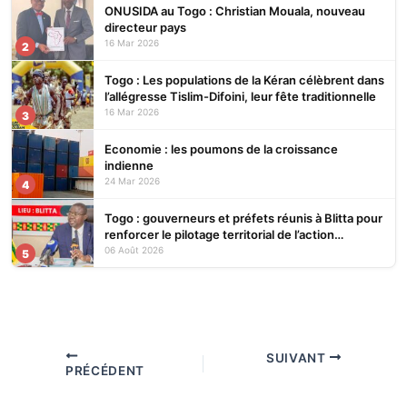
ONUSIDA au Togo : Christian Mouala, nouveau
directeur pays
16 Mar 2026
2
Togo : Les populations de la Kéran célèbrent dans
l’allégresse Tislim-Difoini, leur fête traditionnelle
16 Mar 2026
3
Economie : les poumons de la croissance
indienne
24 Mar 2026
4
Togo : gouverneurs et préfets réunis à Blitta pour
renforcer le pilotage territorial de l’action
publique
06 Août 2026
5
SUIVANT
PRÉCÉDENT