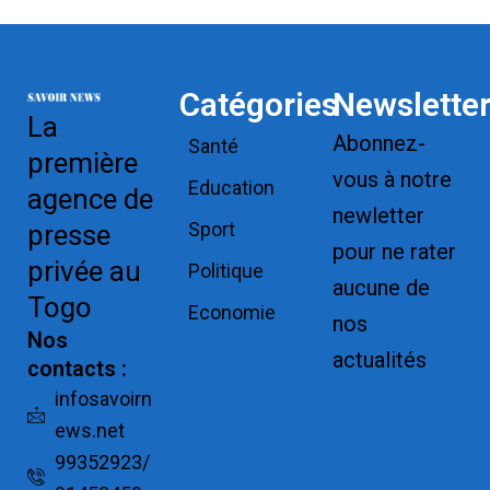
Catégories
Newslette
La
Abonnez-
Santé
première
vous à notre
Education
agence de
newletter
Sport
presse
pour ne rater
privée au
Politique
aucune de
Togo
Economie
nos
Nos
actualités
contacts :
Replica
infosavoirn
ews.net
Watches for
99352923/
Sale