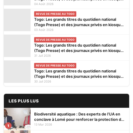
ce mardi 4 Août 2026
04 Août 2026
REVUE DE PRESSE AU TOGO
Togo: Les grands titres du quotidien national
(Togo Presse) et des journaux privés en kiosques
ce lundi 3 Août 2026
03 Août 2026
REVUE DE PRESSE AU TOGO
Togo: Les grands titres du quotidien national
(Togo Presse) et des journaux privés en kiosques
ce vendredi 31 Juillet 2026
31 Juil 2026
REVUE DE PRESSE AU TOGO
Togo: Les grands titres du quotidien national
(Togo Presse) et des journaux privés en kiosques
ce jeudi 30 Juillet 2026
30 Juil 2026
LES PLUS LUS
Biodiversité aquatique : Des experts de l’UA en
conclave à Lomé pour renforcer la protection des
écosystèmes
13 Mar 2026
1