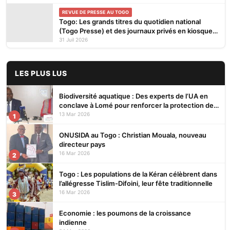
REVUE DE PRESSE AU TOGO
Togo: Les grands titres du quotidien national
(Togo Presse) et des journaux privés en kiosques
ce vendredi 31 Juillet 2026
31 Juil 2026
LES PLUS LUS
Biodiversité aquatique : Des experts de l’UA en
conclave à Lomé pour renforcer la protection des
écosystèmes
13 Mar 2026
1
ONUSIDA au Togo : Christian Mouala, nouveau
directeur pays
16 Mar 2026
2
Togo : Les populations de la Kéran célèbrent dans
l’allégresse Tislim-Difoini, leur fête traditionnelle
16 Mar 2026
3
Economie : les poumons de la croissance
indienne