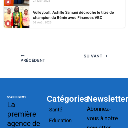
24 Mar 2026
4
Volleyball : Achille Samani décroche le titre de
champion du Bénin avec Finances VBC
09 Août 2026
5
SUIVANT
PRÉCÉDENT
Catégories
Newslette
La
Abonnez-
Santé
première
vous à notre
Education
agence de
newletter