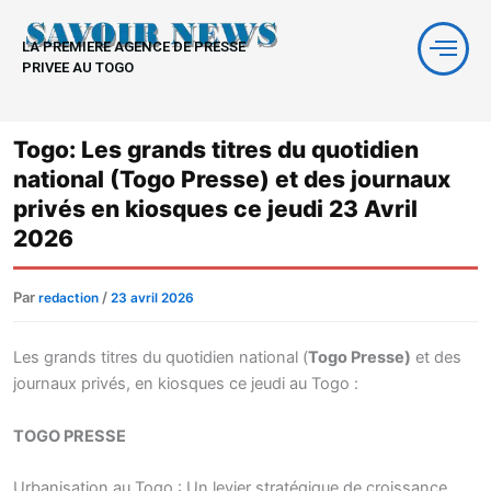
Aller
au
LA PREMIERE AGENCE DE PRESSE
contenu
PRIVEE AU TOGO
Togo: Les grands titres du quotidien
national (Togo Presse) et des journaux
privés en kiosques ce jeudi 23 Avril
2026
Par
/
redaction
23 avril 2026
Les grands titres du quotidien national (
Togo Presse)
et des
journaux privés, en kiosques ce jeudi au Togo :
TOGO PRESSE
Urbanisation au Togo : Un levier stratégique de croissance,