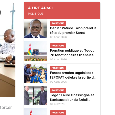
À LIRE AUSSI
POLITIQUE
POLITIQUE
Bénin : Patrice Talon prend la
tête du premier Sénat
06 Août 2026
POLITIQUE
Fonction publique au Togo :
78 fonctionnaires licenciés
entre 2025 et 2026
05 Août 2026
POLITIQUE
Forces armées togolaises :
l’EFOFAT célèbre la sortie de
la 29e promotion et le
02 Août 2026
baptême de la 30e
POLITIQUE
Togo : Faure Gnassingbé et
l’ambassadeur du Brésil
explorent de nouvelles pistes
31 Juil 2026
nforcer
pour renforcer la coopération
POLITIQUE
bilatérale