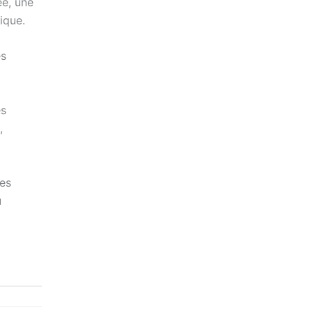
ée, une
ique.
es
es
,
mes
u