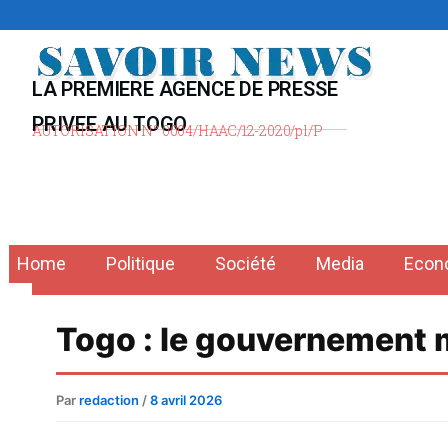
Aller
au
contenu
LA PREMIERE AGENCE DE PRESSE
PRIVEE AU TOGO
AUTORISATION N° 0004/HAAC/12-2020/pl/P
Home
Politique
Société
Media
Econ
Togo : le gouvernement mi
Par
redaction
/
8 avril 2026