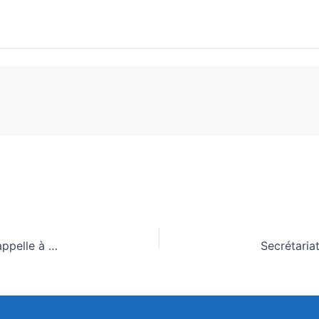
Santé mondiale : Au « One Health Summit, l’Afrique appelle à des actions « mesurables et financées » pour une souveraineté sanitaire durable