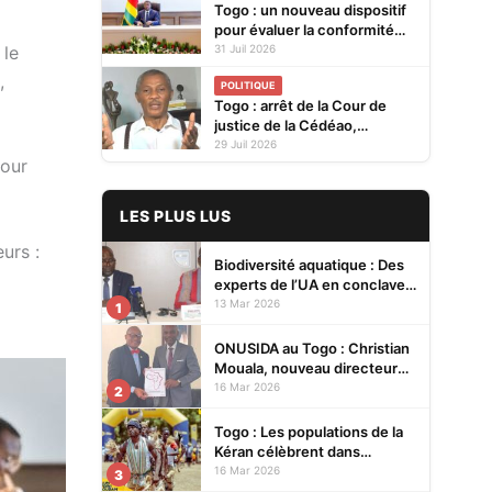
Togo : un nouveau dispositif
pour évaluer la conformité
des produits avant leur mise
 le
31 Juil 2026
sur le marché
,
POLITIQUE
Togo : arrêt de la Cour de
justice de la Cédéao,
l'opposition conteste la
29 Juil 2026
pour
réaction du gouvernement
LES PLUS LUS
urs :
Biodiversité aquatique : Des
experts de l’UA en conclave à
Lomé pour renforcer la
13 Mar 2026
1
protection des écosystèmes
ONUSIDA au Togo : Christian
Mouala, nouveau directeur
pays
16 Mar 2026
2
Togo : Les populations de la
Kéran célèbrent dans
l’allégresse Tislim-Difoini,
16 Mar 2026
3
leur fête traditionnelle