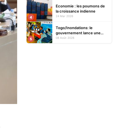
Economie : les poumons de
la croissance indienne
24 Mar 2026
4
Togo/Inondations: le
gouvernement lance une
opération d’assistance aux
08 Août 2026
5
sinistrés