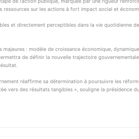
tape de l’action publique, marquée par une rigueur renforc
es ressources sur les actions à fort impact social et économ
rables et directement perceptibles dans la vie quotidienne d
es majeures : modèle de croissance économique, dynamiqu
 permettra de définir la nouvelle trajectoire gouvernementale
ésultat.
rnement réaffirme sa détermination à poursuivre les réfor
ée vers des résultats tangibles », souligne la présidence d