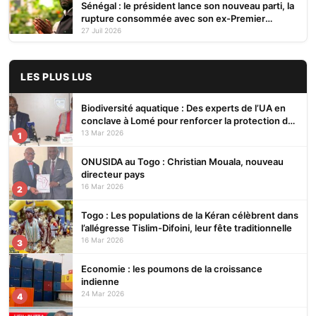
Sénégal : le président lance son nouveau parti, la
rupture consommée avec son ex-Premier
ministre
27 Juil 2026
LES PLUS LUS
Biodiversité aquatique : Des experts de l’UA en
conclave à Lomé pour renforcer la protection des
écosystèmes
13 Mar 2026
1
ONUSIDA au Togo : Christian Mouala, nouveau
directeur pays
16 Mar 2026
2
Togo : Les populations de la Kéran célèbrent dans
l’allégresse Tislim-Difoini, leur fête traditionnelle
16 Mar 2026
3
Economie : les poumons de la croissance
indienne
24 Mar 2026
4