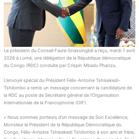
Le président du Conseil Faure Gnassingbé a reçu, mardi 7 avril
2026 à Lomé, une délégation de la République démocratique
du Congo (RDC) conduite par Crispin Mbadu Phanzu.
L’envoyé spécial du Président Félix-Antoine Tshisekedi-
Tshilombo a remis un message concernant la candidature de
la RDC au poste de Secrétaire général de l’Organisation
internationale de la Francophonie (OIF).
« Nous sommes porteurs d’un message de Son Excellence,
Monsieur le Président de la République Démocratique du
Congo, Félix-Antoine Tshisekedi Tshilombo à son ami et frère,