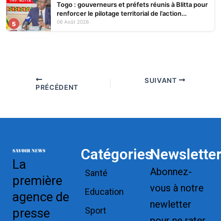
Togo : gouverneurs et préfets réunis à Blitta pour
renforcer le pilotage territorial de l’action
publique
06 Août 2026
5
SUIVANT
PRÉCÉDENT
Catégories
Newslette
La
Abonnez-
Santé
première
vous à notre
Education
agence de
newletter
Sport
presse
pour ne rater