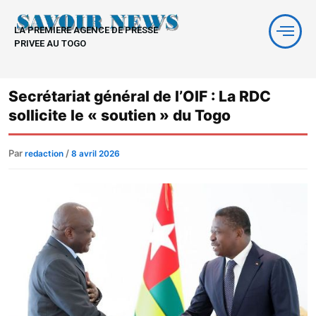
Aller
au
LA PREMIERE AGENCE DE PRESSE
contenu
PRIVEE AU TOGO
Secrétariat général de l’OIF : La RDC
sollicite le « soutien » du Togo
Par
/
redaction
8 avril 2026