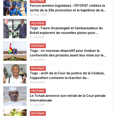
POLITIQUE
Forces armées togolaises : l’EFOFAT célèbre la
sortie de la 29e promotion et le baptême de la
30e
02 Août 2026
POLITIQUE
Togo : Faure Gnassingbé et l’ambassadeur du
Brésil explorent de nouvelles pistes pour
renforcer la coopération bilatérale
31 Juil 2026
POLITIQUE
Togo : un nouveau dispositif pour évaluer la
conformité des produits avant leur mise sur le
marché
31 Juil 2026
POLITIQUE
Togo : arrêt de la Cour de justice de la Cédéao,
l'opposition conteste la réaction du
gouvernement
29 Juil 2026
POLITIQUE
Le Tchad annonce son retrait de la Cour pénale
internationale
27 Juil 2026
POLITIQUE