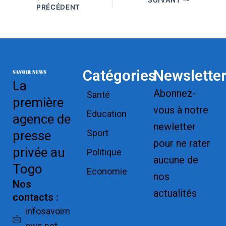
PRÉCÉDENT
Catégories
Newslette
La
Abonnez-
Santé
première
vous à notre
Education
agence de
newletter
Sport
presse
pour ne rater
privée au
Politique
aucune de
Togo
Economie
nos
Nos
actualités
contacts :
Replica
infosavoirn
ews.net