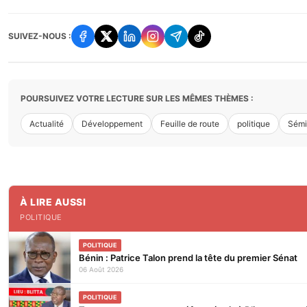
SUIVEZ-NOUS :
POURSUIVEZ VOTRE LECTURE SUR LES MÊMES THÈMES :
Actualité
Développement
Feuille de route
politique
Sémi
À LIRE AUSSI
POLITIQUE
POLITIQUE
Bénin : Patrice Talon prend la tête du premier Sénat
06 Août 2026
POLITIQUE