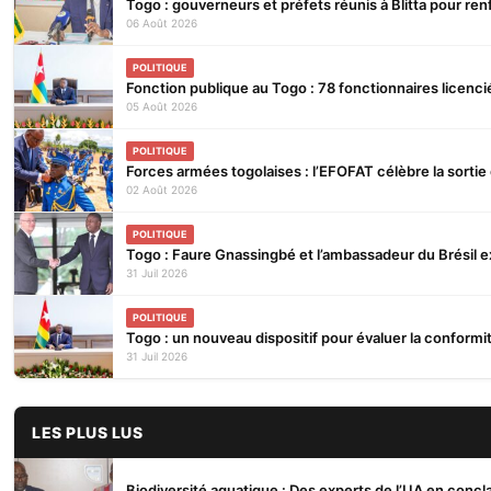
Togo : gouverneurs et préfets réunis à Blitta pour renfo
06 Août 2026
POLITIQUE
Fonction publique au Togo : 78 fonctionnaires licenc
05 Août 2026
POLITIQUE
Forces armées togolaises : l’EFOFAT célèbre la sortie
02 Août 2026
POLITIQUE
Togo : Faure Gnassingbé et l’ambassadeur du Brésil ex
31 Juil 2026
POLITIQUE
Togo : un nouveau dispositif pour évaluer la conformi
31 Juil 2026
LES PLUS LUS
Biodiversité aquatique : Des experts de l’UA en conc