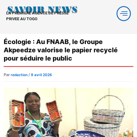
Aller
au
LA PREMIERE AGENCE DE PRESSE
contenu
PRIVEE AU TOGO
Écologie : Au FNAAB, le Groupe
Akpeedze valorise le papier recyclé
pour séduire le public
Par
/
redaction
9 avril 2026