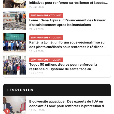
initiatives pour renforcer sa résilience et l'accès
aux financements verts
22 Juil 2026
ENVIRONNEMENT/CLIMAT
Lomé : Séna Alipui suit l’avancement des travaux
d’assainissement après les inondations
21 Juil 2026
ENVIRONNEMENT/CLIMAT
Karité : à Lomé, un forum sous-régional mise sur
des plants améliorés pour renforcer la résilience
climatique
16 Juil 2026
ENVIRONNEMENT/CLIMAT
Togo : 50 millions d’euros pour renforcer la
résilience du système de santé face au
changement climatique
11 Juil 2026
LES PLUS LUS
Biodiversité aquatique : Des experts de l’UA en
conclave à Lomé pour renforcer la protection des
écosystèmes
13 Mar 2026
1