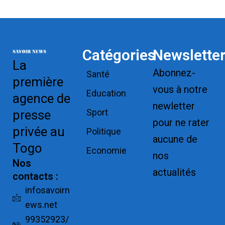
Catégories
Newslette
La
Abonnez-
Santé
première
vous à notre
Education
agence de
newletter
Sport
presse
pour ne rater
privée au
Politique
aucune de
Togo
Economie
nos
Nos
actualités
contacts :
Replica
infosavoirn
ews.net
Watches for
99352923/
Sale