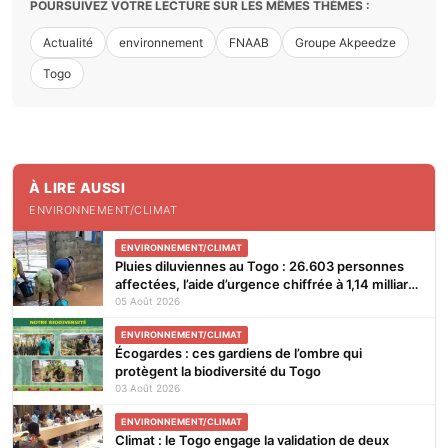
POURSUIVEZ VOTRE LECTURE SUR LES MÊMES THÈMES :
Actualité
environnement
FNAAB
Groupe Akpeedze
Togo
À LIRE AUSSI
ENVIRONNEMENT/CLIMAT
ENVIRONNEMENT/CLIMAT
Pluies diluviennes au Togo : 26.603 personnes
affectées, l’aide d’urgence chiffrée à 1,14 milliard
FCFA
05 Août 2026
ENVIRONNEMENT/CLIMAT
Écogardes : ces gardiens de l’ombre qui
protègent la biodiversité du Togo
03 Août 2026
ENVIRONNEMENT/CLIMAT
Climat : le Togo engage la validation de deux