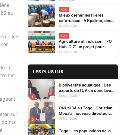
iène,
à Ouagadougou
AGRI
026 au
Mieux cerner les filières
café-cacao : A Kpalimé, des
journalistes entre théorie et
19 Juin 2026
immersion dans des
evue les
AGRI
plantations
Agriculture et inclusion : ‘FO
ener
Hub-GIZ’, un projet pour
transformer les systèmes
13 Juin 2026
agricoles en Afrique de
l’Ouest lancé à Abuja
de la
LES PLUS LUS
tre les
Biodiversité aquatique : Des
experts de l’UA en conclave à
Lomé pour renforcer la
13 Mar 2026
1
rageant.
protection des écosystèmes
ONUSIDA au Togo : Christian
Mouala, nouveau directeur
eter sur
pays
16 Mar 2026
2
 points
nt
Togo : Les populations de la