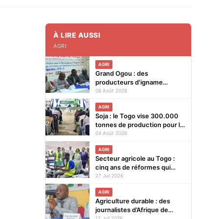
À LIRE AUSSI
AGRI
AGRI
Grand Ogou : des
producteurs d'igname
formés aux techniques
06 Août 2026
modernes de production
AGRI
Soja : le Togo vise 300.000
tonnes de production pour la
campagne 2026-2027
04 Août 2026
AGRI
Secteur agricole au Togo :
cinq ans de réformes qui
transforment
27 Juil 2026
progressivement le monde
AGRI
rural
Agriculture durable : des
journalistes d’Afrique de
l’Ouest et du Sahel en atelier
17 Juil 2026