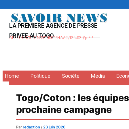
Aller
au
contenu
LA PREMIERE AGENCE DE PRESSE
PRIVEE AU TOGO
AUTORISATION N° 0004/HAAC/12-2020/pl/P
Home
Politique
Société
Media
Econ
Togo/Coton : les équipes 
prochaine campagne
Par
redaction
/
23 juin 2026