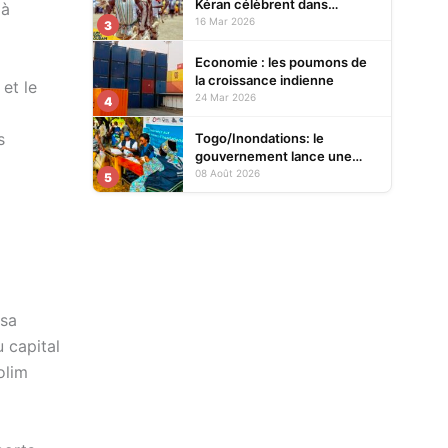
Kéran célèbrent dans
 à
l’allégresse Tislim-Difoini,
16 Mar 2026
3
leur fête traditionnelle
Economie : les poumons de
la croissance indienne
 et le
24 Mar 2026
4
s
Togo/Inondations: le
gouvernement lance une
opération d’assistance aux
08 Août 2026
5
sinistrés
 sa
 capital
olim