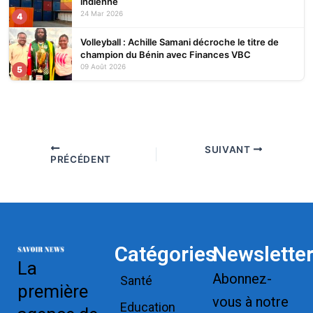
indienne
24 Mar 2026
4
Volleyball : Achille Samani décroche le titre de
champion du Bénin avec Finances VBC
09 Août 2026
5
SUIVANT
PRÉCÉDENT
Catégories
Newslette
La
Abonnez-
Santé
première
vous à notre
Education