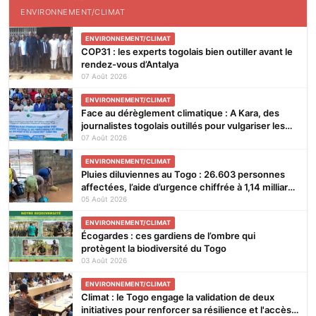
ENVIRONNEMENT/CLIMAT
ENVIRONNEMENT/CLIMAT
COP31 : les experts togolais bien outiller avant le
rendez-vous d’Antalya
07 Août 2026
ENVIRONNEMENT/CLIMAT
Face au dérèglement climatique : A Kara, des
journalistes togolais outillés pour vulgariser les
Plans Régionaux d’Adaptation
07 Août 2026
ENVIRONNEMENT/CLIMAT
Pluies diluviennes au Togo : 26.603 personnes
affectées, l’aide d’urgence chiffrée à 1,14 milliard
FCFA
05 Août 2026
ENVIRONNEMENT/CLIMAT
Écogardes : ces gardiens de l’ombre qui
protègent la biodiversité du Togo
03 Août 2026
ENVIRONNEMENT/CLIMAT
Climat : le Togo engage la validation de deux
initiatives pour renforcer sa résilience et l'accès