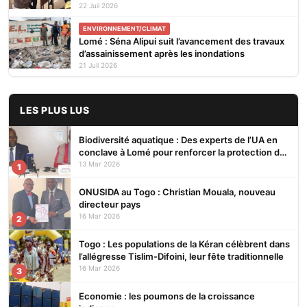
aux financements verts
22 Juil 2026
ENVIRONNEMENT/CLIMAT
Lomé : Séna Alipui suit l’avancement des travaux
d’assainissement après les inondations
21 Juil 2026
LES PLUS LUS
Biodiversité aquatique : Des experts de l’UA en
conclave à Lomé pour renforcer la protection des
écosystèmes
13 Mar 2026
1
ONUSIDA au Togo : Christian Mouala, nouveau
directeur pays
16 Mar 2026
2
Togo : Les populations de la Kéran célèbrent dans
l’allégresse Tislim-Difoini, leur fête traditionnelle
16 Mar 2026
3
Economie : les poumons de la croissance