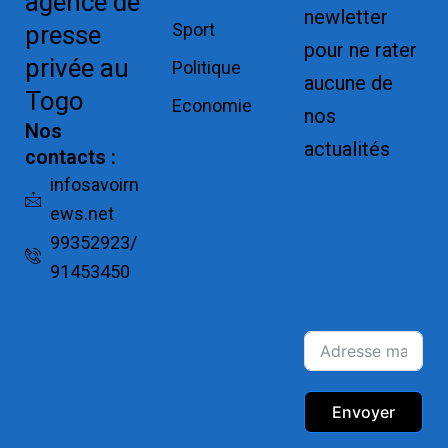
agence de
newletter
Sport
presse
pour ne rater
privée au
Politique
aucune de
Togo
Economie
nos
Nos
actualités
contacts :
Replica
infosavoirn
ews.net
Watches for
99352923/
Sale
91453450
Montres pas
cher de luxe
Envoyer