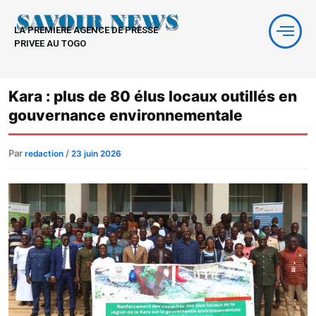
Aller
au
LA PREMIERE AGENCE DE PRESSE
contenu
PRIVEE AU TOGO
Kara : plus de 80 élus locaux outillés en
gouvernance environnementale
Par
/
redaction
23 juin 2026