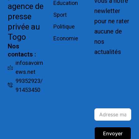
vous à notre
Education
agence de
newletter
Sport
presse
pour ne rater
privée au
Politique
aucune de
Togo
Economie
nos
Nos
actualités
contacts :
Replica
infosavoirn
ews.net
Watches for
99352923/
Sale
91453450
Montres pas
cher de luxe
Envoyer