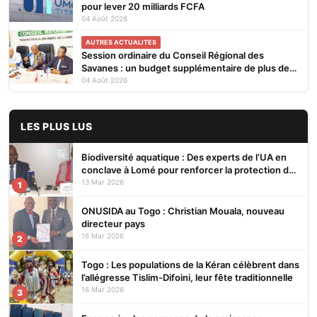
pour lever 20 milliards FCFA
04 Août 2026
AUTRES ACTUALITES
Session ordinaire du Conseil Régional des
Savanes : un budget supplémentaire de plus de
845 millions de F.CFA
04 Août 2026
LES PLUS LUS
Biodiversité aquatique : Des experts de l’UA en
conclave à Lomé pour renforcer la protection des
écosystèmes
13 Mar 2026
1
ONUSIDA au Togo : Christian Mouala, nouveau
directeur pays
16 Mar 2026
2
Togo : Les populations de la Kéran célèbrent dans
l’allégresse Tislim-Difoini, leur fête traditionnelle
16 Mar 2026
3