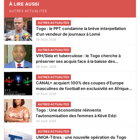
À LIRE AUSSI
AUTRES ACTUALITES
AUTRES ACTUALITES
Togo : le PPT condamne la brève interpellation
d'un vendeur de journaux à Lomé
06 Août 2026
AUTRES ACTUALITES
VIH/Sida et tuberculose : le Togo cherche à
préserver ses acquis face à la baisse des
financements
06 Août 2026
AUTRES ACTUALITES
CANAL+ acquiert 100% des coupes d’Europe
masculines de football en exclusivité en Afrique
subsaharienne pour 4 saisons jusqu’en 2031
05 Août 2026
AUTRES ACTUALITES
Togo : Une économiste réinvente
l'autonomisation des femmes à Kévé Edzi
04 Août 2026
AUTRES ACTUALITES
UMOA-Titres : une nouvelle opération du Togo