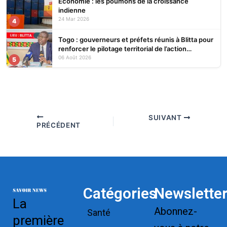
Economie : les poumons de la croissance
indienne
24 Mar 2026
4
Togo : gouverneurs et préfets réunis à Blitta pour
renforcer le pilotage territorial de l’action
publique
06 Août 2026
5
SUIVANT
PRÉCÉDENT
Catégories
Newslette
La
Abonnez-
Santé
première