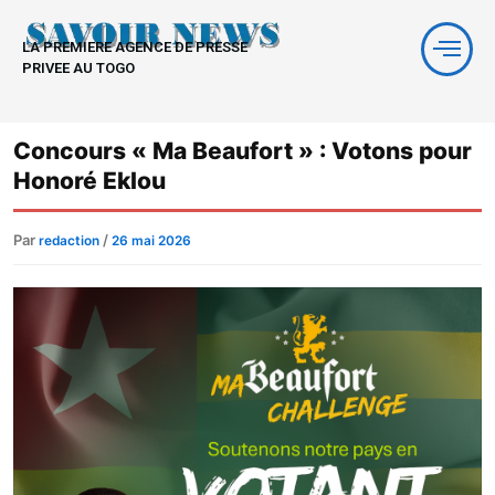
Aller
au
LA PREMIERE AGENCE DE PRESSE
contenu
PRIVEE AU TOGO
Concours « Ma Beaufort » : Votons pour
Honoré Eklou
Par
/
redaction
26 mai 2026