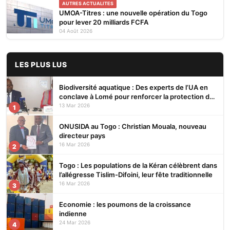
AUTRES ACTUALITES
UMOA-Titres : une nouvelle opération du Togo
pour lever 20 milliards FCFA
04 Août 2026
LES PLUS LUS
Biodiversité aquatique : Des experts de l’UA en
conclave à Lomé pour renforcer la protection des
écosystèmes
13 Mar 2026
1
ONUSIDA au Togo : Christian Mouala, nouveau
directeur pays
16 Mar 2026
2
Togo : Les populations de la Kéran célèbrent dans
l’allégresse Tislim-Difoini, leur fête traditionnelle
16 Mar 2026
3
Economie : les poumons de la croissance
indienne
24 Mar 2026
4