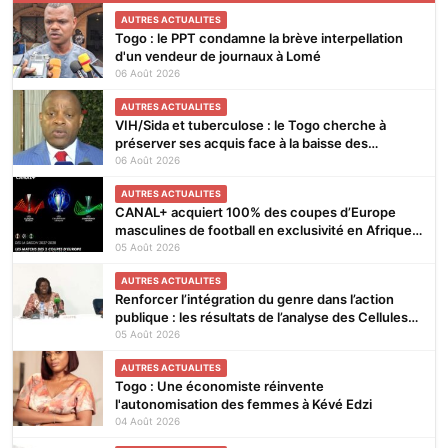
AUTRES ACTUALITES
Togo : le PPT condamne la brève interpellation
d'un vendeur de journaux à Lomé
06 Août 2026
AUTRES ACTUALITES
VIH/Sida et tuberculose : le Togo cherche à
préserver ses acquis face à la baisse des
financements
06 Août 2026
AUTRES ACTUALITES
CANAL+ acquiert 100% des coupes d’Europe
masculines de football en exclusivité en Afrique
subsaharienne pour 4 saisons jusqu’en 2031
05 Août 2026
AUTRES ACTUALITES
Renforcer l’intégration du genre dans l’action
publique : les résultats de l’analyse des Cellules
Focales Genre restitués à Lomé
05 Août 2026
AUTRES ACTUALITES
Togo : Une économiste réinvente
l'autonomisation des femmes à Kévé Edzi
04 Août 2026