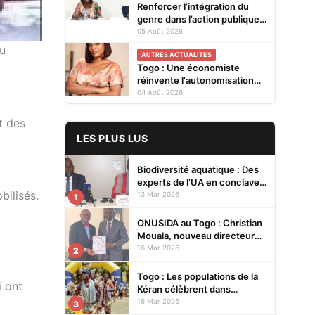
Renforcer l’intégration du
genre dans l’action publique :
les résultats de l’analyse des
05 Août 2026
Cellules Focales Genre
du
AUTRES ACTUALITES
restitués à Lomé
Togo : Une économiste
réinvente l'autonomisation
des femmes à Kévé Edzi
04 Août 2026
t des
LES PLUS LUS
Biodiversité aquatique : Des
experts de l’UA en conclave à
bilisés.
Lomé pour renforcer la
13 Mar 2026
1
protection des écosystèmes
ONUSIDA au Togo : Christian
Mouala, nouveau directeur
pays
16 Mar 2026
2
Togo : Les populations de la
i ont
Kéran célèbrent dans
l’allégresse Tislim-Difoini,
16 Mar 2026
3
leur fête traditionnelle