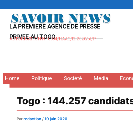
Aller
au
contenu
LA PREMIERE AGENCE DE PRESSE
PRIVEE AU TOGO
AUTORISATION N° 0004/HAAC/12-2020/pl/P
Home
Politique
Société
Media
Econ
Togo : 144.257 candidats
Par
redaction
/
10 juin 2026