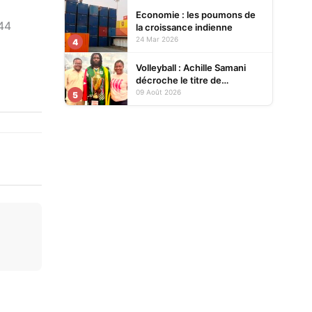
Economie : les poumons de
944
la croissance indienne
24 Mar 2026
4
Volleyball : Achille Samani
décroche le titre de
champion du Bénin avec
09 Août 2026
5
Finances VBC