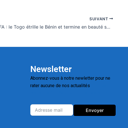
SUIVANT
Journée FIFA : le Togo étrille le Bénin et termine en beauté son stage
Newsletter
Abonnez-vous à notre newletter pour ne
rater aucune de nos actualités
Replica
Watches for Sale
Montres pas cher de
luxe
Envoyer