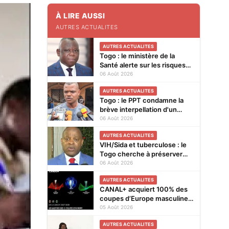
À LIRE AUSSI
AUTRES ACTUALITES
AUTRES ACTUALITES
Togo : le ministère de la
Santé alerte sur les risques
liés à la "consommation
06 Août 2026
abusive de boissons
AUTRES ACTUALITES
énergisantes et de
Togo : le PPT condamne la
substances nocives"
brève interpellation d'un
vendeur de journaux à Lomé
06 Août 2026
AUTRES ACTUALITES
VIH/Sida et tuberculose : le
Togo cherche à préserver
ses acquis face à la baisse
06 Août 2026
des financements
AUTRES ACTUALITES
CANAL+ acquiert 100% des
coupes d’Europe masculines
de football en exclusivité en
05 Août 2026
Afrique subsaharienne pour
AUTRES ACTUALITES
4 saisons jusqu’en 2031