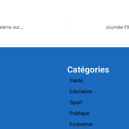
Dépendance aux produits psychoactifs : Le PNAPP alerte sur les conséquences et appelle à protéger la jeunesse
Catégories
Santé
Education
Sport
Politique
Economie