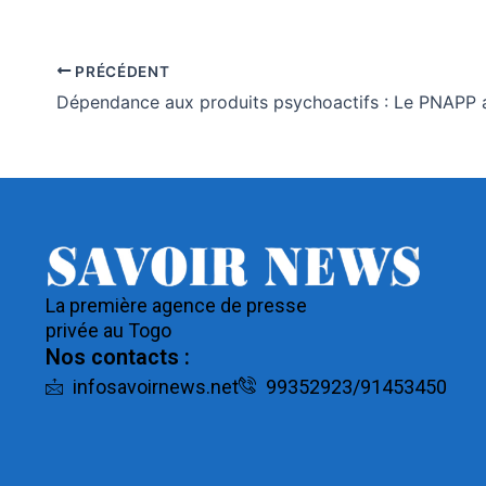
PRÉCÉDENT
La première agence de presse
privée au Togo
Nos contacts :
infosavoirnews.net
99352923/91453450