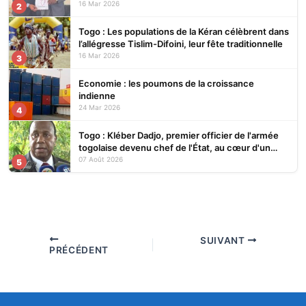
16 Mar 2026
2
Togo : Les populations de la Kéran célèbrent dans
l’allégresse Tislim-Difoini, leur fête traditionnelle
16 Mar 2026
3
Economie : les poumons de la croissance
indienne
24 Mar 2026
4
Togo : Kléber Dadjo, premier officier de l'armée
togolaise devenu chef de l'État, au cœur d'un
ouvrage
07 Août 2026
5
SUIVANT
PRÉCÉDENT