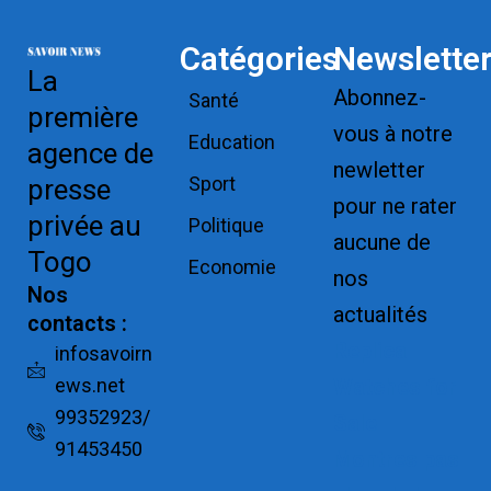
Catégories
Newslette
La
Abonnez-
Santé
première
vous à notre
Education
agence de
newletter
Sport
presse
pour ne rater
privée au
Politique
aucune de
Togo
Economie
nos
Nos
actualités
contacts :
Replica
infosavoirn
ews.net
Watches for
99352923/
Sale
91453450
Montres pas