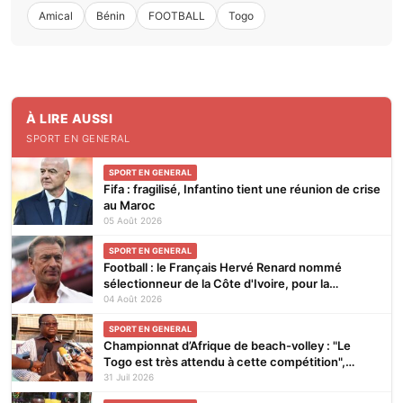
Amical
Bénin
FOOTBALL
Togo
À LIRE AUSSI
SPORT EN GENERAL
SPORT EN GENERAL
Fifa : fragilisé, Infantino tient une réunion de crise
au Maroc
05 Août 2026
SPORT EN GENERAL
Football : le Français Hervé Renard nommé
sélectionneur de la Côte d'Ivoire, pour la
seconde fois
04 Août 2026
SPORT EN GENERAL
Championnat d’Afrique de beach-volley : "Le
Togo est très attendu à cette compétition",
affirme Noël Tadegnon
31 Juil 2026