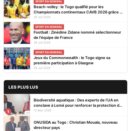
SPORT EN GENERAL
Beach-volley : le Togo qualifié pour les
Championnats continentaux CAVB 2026 grâce à
son ranking
29 Juil 2026
SPORT EN GENERAL
Football : Zinédine Zidane nommé sélectionneur
de l'équipe de France
28 Juil 2026
SPORT EN GENERAL
Jeux du Commonwealth : le Togo signe sa
première participation à Glasgow
28 Juil 2026
LES PLUS LUS
Biodiversité aquatique : Des experts de l’UA en
conclave à Lomé pour renforcer la protection des
écosystèmes
13 Mar 2026
1
ONUSIDA au Togo : Christian Mouala, nouveau
directeur pays