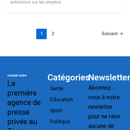
précisions sur les emplois
1
2
Suivant
→
Catégories
Newslette
La
Abonnez-
Santé
première
vous à notre
Education
agence de
newletter
Sport
presse
pour ne rater
privée au
Politique
aucune de