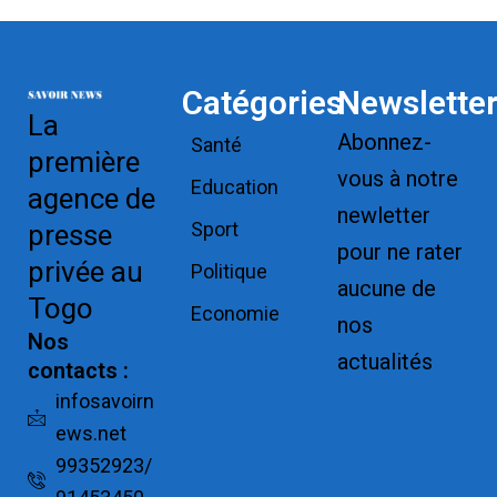
Catégories
Newslette
La
Abonnez-
Santé
première
vous à notre
Education
agence de
newletter
Sport
presse
pour ne rater
privée au
Politique
aucune de
Togo
Economie
nos
Nos
actualités
contacts :
Replica
infosavoirn
ews.net
Watches for
99352923/
Sale