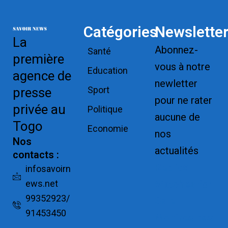
Catégories
Newslette
La
Abonnez-
Santé
première
vous à notre
Education
agence de
newletter
Sport
presse
pour ne rater
privée au
Politique
aucune de
Togo
Economie
nos
Nos
actualités
contacts :
Replica
infosavoirn
ews.net
Watches for
99352923/
Sale
91453450
Montres pas