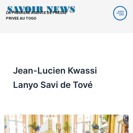
Aller
au
LA PREMIERE AGENCE DE PRESSE
contenu
PRIVEE AU TOGO
Jean-Lucien Kwassi
Lanyo Savi de Tové