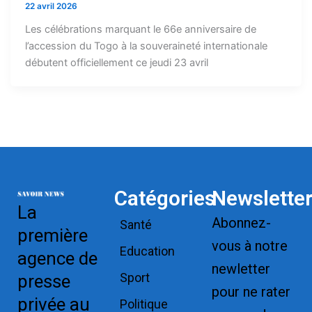
22 avril 2026
Les célébrations marquant le 66e anniversaire de
l’accession du Togo à la souveraineté internationale
débutent officiellement ce jeudi 23 avril
Catégories
Newslette
La
Abonnez-
Santé
première
vous à notre
Education
agence de
newletter
Sport
presse
pour ne rater
privée au
Politique