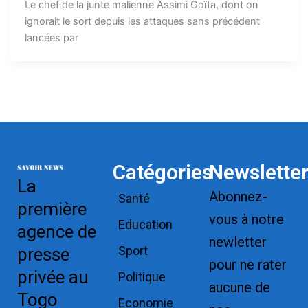
Le chef de la junte malienne Assimi Goïta, dont on
ignorait le sort depuis les attaques sans précédent
lancées par
Catégories
Newslette
La
Abonnez-
Santé
première
vous à notre
Education
agence de
newletter
Sport
presse
pour ne rater
privée au
Politique
aucune de
Togo
Economie