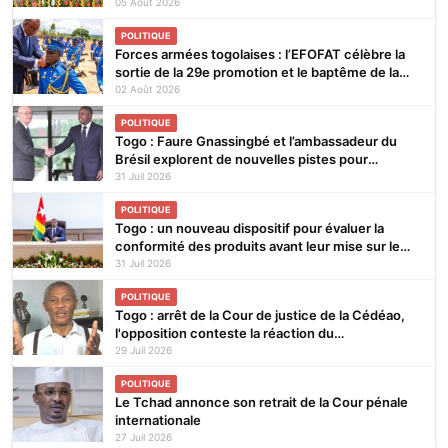
05 Août 2026
POLITIQUE
Forces armées togolaises : l’EFOFAT célèbre la
sortie de la 29e promotion et le baptême de la
30e
02 Août 2026
POLITIQUE
Togo : Faure Gnassingbé et l’ambassadeur du
Brésil explorent de nouvelles pistes pour
renforcer la coopération bilatérale
31 Juil 2026
POLITIQUE
Togo : un nouveau dispositif pour évaluer la
conformité des produits avant leur mise sur le
marché
31 Juil 2026
POLITIQUE
Togo : arrêt de la Cour de justice de la Cédéao,
l'opposition conteste la réaction du
gouvernement
29 Juil 2026
POLITIQUE
Le Tchad annonce son retrait de la Cour pénale
internationale
27 Juil 2026