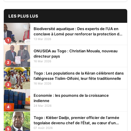
LES PLUS LUS
Biodiversité aquatique : Des experts de l’UA en
conclave à Lomé pour renforcer la protection des
écosystèmes
13 Mar 2026
1
ONUSIDA au Togo : Christian Mouala, nouveau
directeur pays
16 Mar 2026
2
Togo : Les populations de la Kéran célèbrent dans
l’allégresse Tislim-Difoini, leur fête traditionnelle
16 Mar 2026
3
Economie : les poumons de la croissance
indienne
24 Mar 2026
4
Togo : Kléber Dadjo, premier officier de l'armée
togolaise devenu chef de l'État, au cœur d'un
ouvrage
07 Août 2026
5