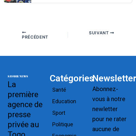
SUIVANT
PRÉCÉDENT
Catégories
Newslette
La
Abonnez-
Santé
première
vous à notre
Education
agence de
newletter
Sport
presse
pour ne rater
privée au
Politique
aucune de
Togo
Economie